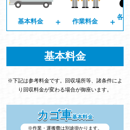
各不
＋
＋
基本料金
作業料金
基本料金
※下記は参考料金です。回収場所等、諸条件によ
り回収料金が変わる場合が御座います。
カゴ車
基本料金
※作業・運搬費は別途掛かります。