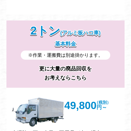
2トン
(アルミ板ハコ車)
基本料金
※作業・運搬費は別途掛かります。
更に大量の廃品回収を
お考えならこちら
49,800
（税別）
円～