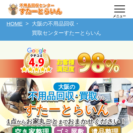
メニュー
HOME
大阪の不用品回収・
買取センターすたーとらいん
大阪の
不用品回収･買取
なら
すたーとらいん
1点
お家丸ごと
おまかせください！
から
まで
空き家整理
ゴミ屋敷
遺品整理