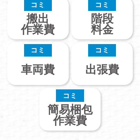
コミ
コミ
搬出
階段
作業費
料金
コミ
コミ
車両費
出張費
コミ
簡易梱包
作業費