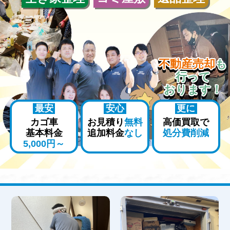
不動産売却
も
行って
おります！
最安
安心
更に
カゴ車
お見積り
無料
高価買取で
基本料金
追加料金
なし
処分費削減
5,000円～