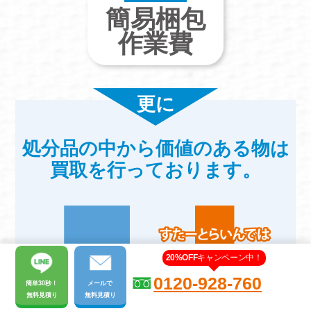
簡易梱包
作業費
更に
処分品の中から価値のある物は
買取を行っております。
20%OFF
キャンペーン中！
0120-928-760
簡単30秒！
メール
で
無料見積り
無料見積り