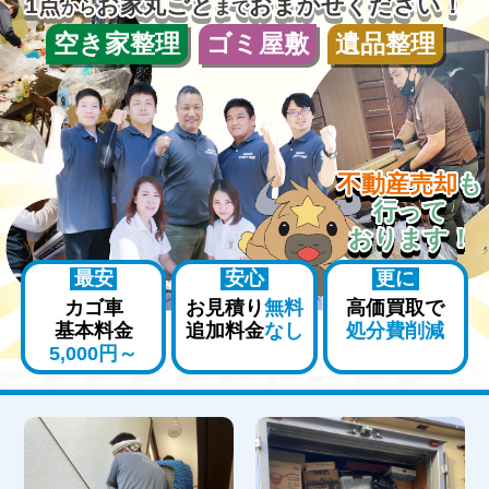
1点
お家丸ごと
おまかせください！
から
まで
空き家整理
ゴミ屋敷
遺品整理
不動産売却
も
行って
おります！
最安
安心
更に
カゴ車
お見積り
無料
高価買取で
基本料金
追加料金
なし
処分費削減
5,000円～