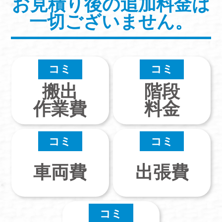
お見積り後の追加料金は
一切ございません。
コミ
コミ
搬出
階段
作業費
料金
コミ
コミ
車両費
出張費
コミ