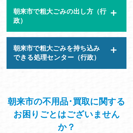
朝来市で粗大ごみの出し方（行
政）
朝来市で粗大ごみを持ち込み
できる処理センター（行政）
朝来市の不用品･買取に関する
お困りごと
はございません
か？