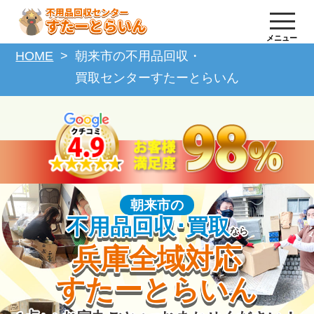
メニュー
HOME
朝来市の不用品回収・
買取センターすたーとらいん
朝来市の
不用品回収･買取
なら
兵庫全域対応
すたーとらいん