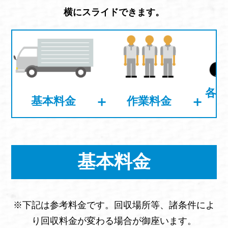
横にスライドできます。
各不
＋
＋
基本料金
作業料金
基本料金
※下記は参考料金です。回収場所等、諸条件によ
り回収料金が変わる場合が御座います。