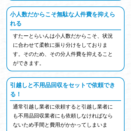
メニュースタンド
ミラー
フィッティング
小人数だからこそ無駄な人件費を抑えら
回転什器
業務用冷蔵庫
製氷機
厨房機器
れる
アイスケース
冷凍ストッカー
すたーとらいんは小人数だからこそ、状況
フラワーキーパー
券売機
に合わせて柔軟に振り分けをしておりま
コールドテーブル
対面ショーケース
す。そのため、その分人件費を抑えること
ネタケース
冷蔵ショーケース
ガスレンジ
ができます。
中華レンジ
ゆで麺器
シンク類
調理台
吊戸棚
空気清浄機（除湿器・加湿器）
引越しと不用品回収をセットで依頼でき
家庭用FAX機
卓上ミシン
ドライヤー
る！
介護ベッド
照明器具
蛍光灯
電気スタンド
通常引越し業者に依頼すると引越し業者に
座椅子
折り畳みベッド
パイプベッド
も不用品回収業者にも依頼しなければなら
ロフトベッド
婚礼ダンス
衣装ケース
鏡台
ないため手間と費用がかかってしまいま