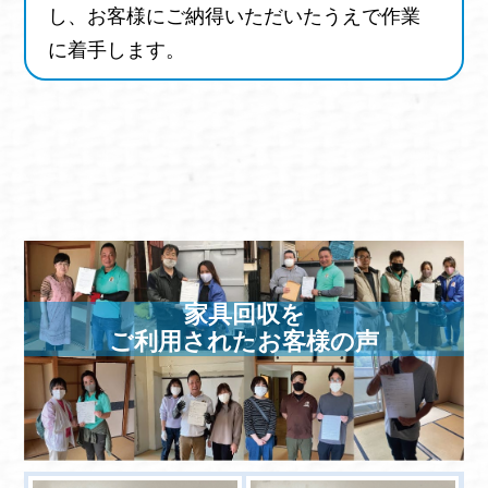
し、お客様にご納得いただいたうえで作業
ロデオボーイ
体重計
に着手します。
工場作業所・作業場・事務所・オフィス・
店・厨房・家等の粗大ごみ
不燃ごみ
可燃ごみ
資源化ごみ
事業所ごみ
その他
家具回収を
ご利用されたお客様の声