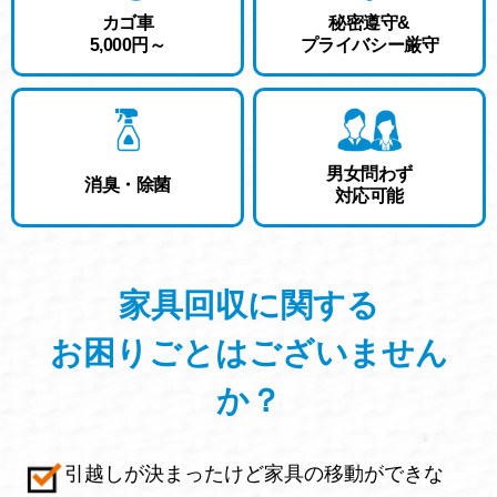
カゴ車
秘密遵守
&
5,000円
～
プライバシー厳守
男女問わず
消臭・除菌
対応可能
家具回収に関する
お困りごと
はございません
か？
引越しが決まったけど家具の移動ができな