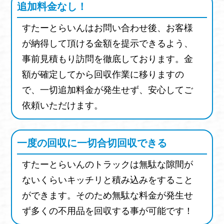
ミーティングチェア
ホワイトボード
追加料金なし！
トレー書庫
丸イス
掃除用具入れ
すたーとらいんはお問い合わせ後、お客様
サイドテーブル
シューズボックス
ベンチ
が納得して頂ける金額を提示できるよう、
クリスタルケース
OAラック
丸テーブル
事前見積もり訪問を徹底しております。金
コーナースツール
デスクワゴン
額が確定してから回収作業に移りますの
で、一切追加料金が発生せず、安心してご
アームレスチェア
お祝いの花
観葉植物
依頼いただけます。
機密文書
ゴンドラ
商品棚
ブック什器
書架ラック
CD棚
VIDEO棚
DVD棚
一度の回収に一切合切回収できる
ガラスショーケース
ショッピングカート
カゴ
棚式ワゴン
棚下照明
スリムネット
すたーとらいんのトラックは無駄な隙間が
ないくらいキッチリと積み込みをすること
スタンド
販促用什器
ディスプレイラック
ができます。そのため無駄な料金が発生せ
ワゴン
ハンガー
マネキン
台車
倉庫ラック
ず多くの不用品を回収する事が可能です！
案内板
カタログスタンド