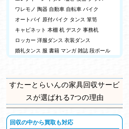
ワレモノ
陶器
自動車
自転車
バイク
オートバイ
原付バイク
タンス
箪笥
キャビネット
本棚
机
デスク
事務机
ロッカー
洋服ダンス
衣装ダンス
婚礼タンス
服
書籍
マンガ
雑誌
段ボール
文房具
ビデオ
CD
ゲーム機
イス
ダイニングテーブル
着物
おもちゃ
玩具
ぬいぐるみ
人形
お仏壇
冷凍庫
フリーザー
すたーとらいんの家具回収サービ
建材
建築廃材
浴槽
ボイラー
タンク
スが選ばれる7つの理由
ドラム缶
バッテリー
耕運機
ラジカセ
コンポ
ステレオ
物置
納屋
古小屋
回収の中から買取も対応
健康器具
フェンス
玄関ドア
窓
サッシ