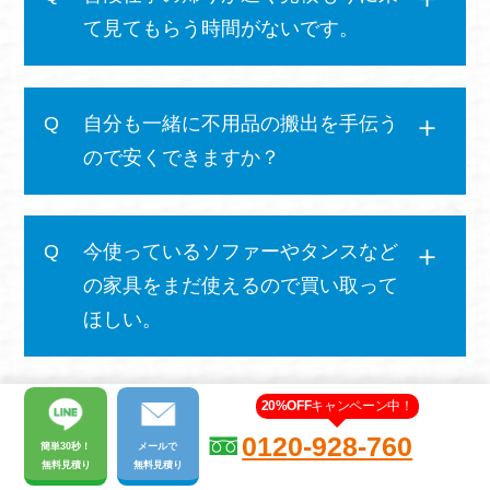
て見てもらう時間がないです。
自分も一緒に不用品の搬出を手伝う
ので安くできますか？
今使っているソファーやタンスなど
の家具をまだ使えるので買い取って
ほしい。
20%OFF
キャンペーン中！
0120-928-760
簡単30秒！
メール
で
無料見積り
無料見積り