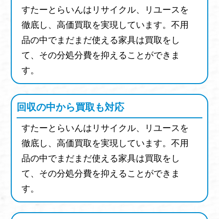
洗面台
流し台
自販機
自動販売機
すたーとらいんはリサイクル、リユースを
徹底し、高価買取を実現しています。不用
ワープロ専用機
外付ドライブ
品の中でまだまだ使える家具は買取をし
サーバーマシン
サーバーラック
て、その分処分費を抑えることができま
無停電装置(UPS)
ルーター
HUB(ハブ)
す。
プロッター
OHPプロジェクター
コピーボード
脇机のみ
回収の中から買取も対応
プレジデントチェア
一人用ロッカー
すたーとらいんはリサイクル、リユースを
二人用ロッカー
三人用ロッカー
徹底し、高価買取を実現しています。不用
ロビーチェア
応接センターテーブル
品の中でまだまだ使える家具は買取をし
応接セット
会議用大テーブル
て、その分処分費を抑えることができま
会議用チェア
会議用折畳テーブル
す。
マガジンラック
ミーティングテーブル