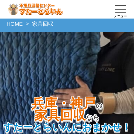
メニュー
HOME
家具回収
兵庫・神戸
の
家具回収
なら
すたーとらいんにおまかせ！