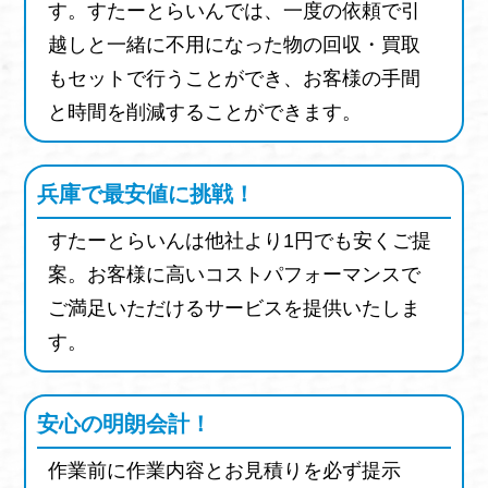
キッチンワゴン
スチールラック
座卓
す。すたーとらいんでは、一度の依頼で引
ちゃぶ台
レンジ台
学習机
カーペット
越しと一緒に不用になった物の回収・買取
もセットで行うことができ、お客様の手間
パイプハンガー
姿見
ウッドカーペット
と時間を削減することができます。
傘立て
パソコンラック
オープンラック
サイドボード
チェスト
コンバイン
兵庫で最安値に挑戦！
トラクター
ハーベスター
チャイルドシート
ベビーカー
一輪車
すたーとらいんは他社より1円でも安くご提
案。お客様に高いコストパフォーマンスで
ベビーベット
ベビー布団
知育グッズ
ご満足いただけるサービスを提供いたしま
田植機
草刈機
芝刈機
刈払機
運搬車
す。
トレーラー
精米機
発動機
高所作業車
乾燥機
農用シート
防除ネット
安心の明朗会計！
ハウスパイプ
温室
ビニールハウス
作業前に作業内容とお見積りを必ず提示
高圧洗浄機
エアロバイク
ルームランナー