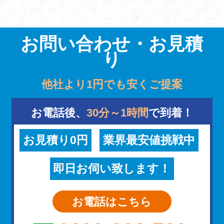
お問い合わせ・お見積
り
他社より1円でも安くご提案
お電話後、
30分～1時間
で到着！
お見積り0円
業界最安値挑戦中
即日お伺い致します！
お電話はこちら