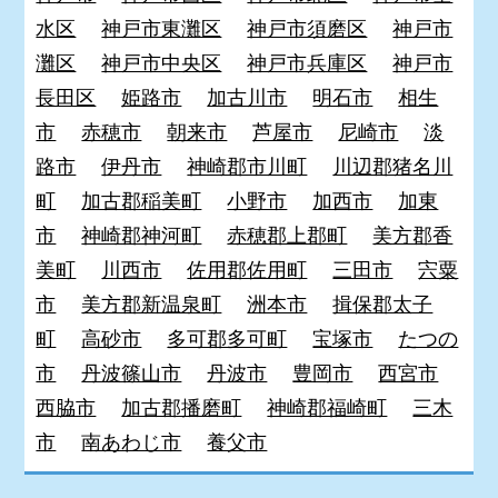
水区
神戸市東灘区
神戸市須磨区
神戸市
灘区
神戸市中央区
神戸市兵庫区
神戸市
長田区
姫路市
加古川市
明石市
相生
市
赤穂市
朝来市
芦屋市
尼崎市
淡
路市
伊丹市
神崎郡市川町
川辺郡猪名川
町
加古郡稲美町
小野市
加西市
加東
市
神崎郡神河町
赤穂郡上郡町
美方郡香
美町
川西市
佐用郡佐用町
三田市
宍粟
市
美方郡新温泉町
洲本市
揖保郡太子
町
高砂市
多可郡多可町
宝塚市
たつの
市
丹波篠山市
丹波市
豊岡市
西宮市
西脇市
加古郡播磨町
神崎郡福崎町
三木
市
南あわじ市
養父市