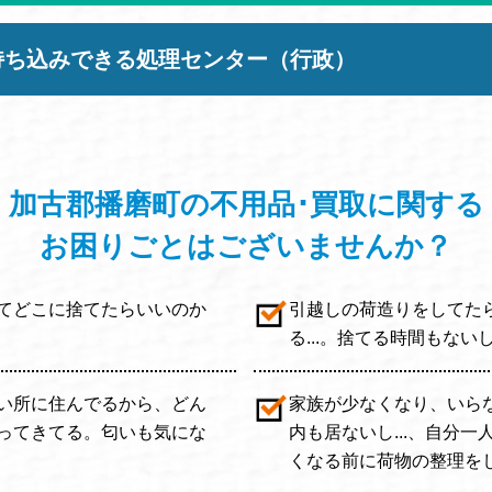
持ち込みできる処理センター（行政）
加古郡播磨町の不用品･買取に関する
お困りごと
はございませんか？
てどこに捨てたらいいのか
引越しの荷造りをしてた
る...。捨てる時間もない
い所に住んでるから、どん
家族が少なくなり、いら
ってきてる。匂いも気にな
内も居ないし...、自分
くなる前に荷物の整理をしと