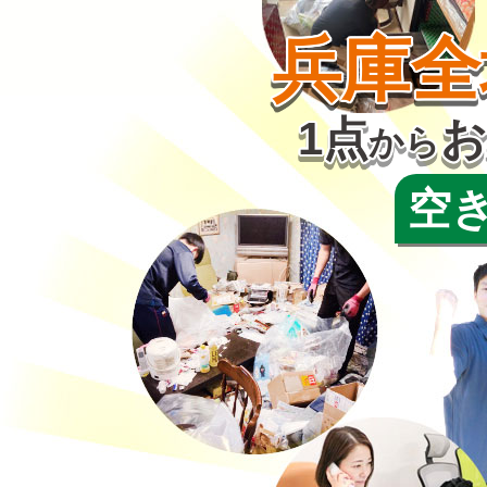
兵庫全
1点
お
から
空