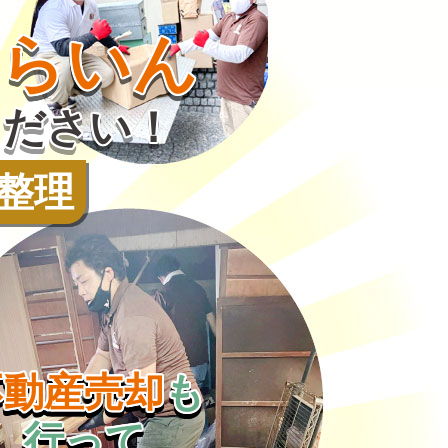
とらいん
ください！
整理
不動産売却
も
行って