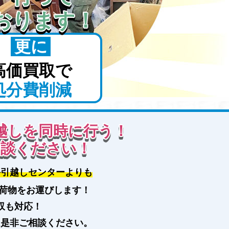
おります！
更に
高価買取で
処分費削減
越しを同時に行う！
相談ください！
手引越しセンターよりも
荷物をお運びします！
収も対応！
は是非ご相談ください。