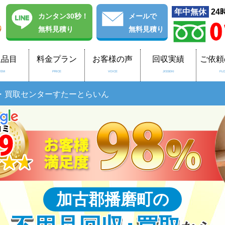
年中無休
24
カンタン30秒！
メール
で
無料見積り
無料見積り
収品目
料金プラン
お客様の声
回収実績
ご依頼
TEM
PRICE
VOICE
JISSEKI
FL
・買取センターすたーとらいん
加古郡播磨町の