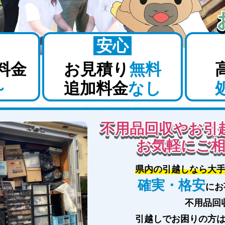
安心
料金
お見積り
無料
～
追加料金
なし
不用品回収やお引
お気軽にご
県内の引越しなら大
確実・格安
にお
不用品回
引越しでお困りの方