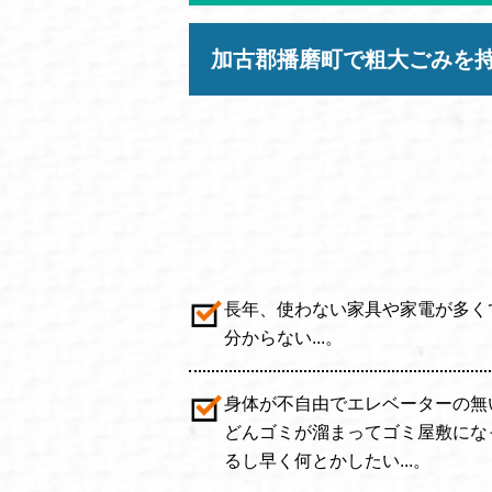
加古郡播磨町で粗大ごみを
長年、使わない家具や家電が多く
分からない...。
身体が不自由でエレベーターの無
どんゴミが溜まってゴミ屋敷にな
るし早く何とかしたい...。