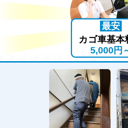
最安
カゴ車
基本
5,000円