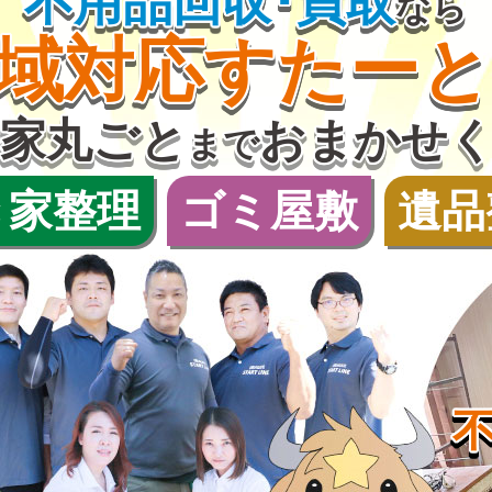
不用品回収･買取
なら
域対応
すたー
家丸ごと
おまかせ
まで
き家整理
ゴミ屋敷
遺品