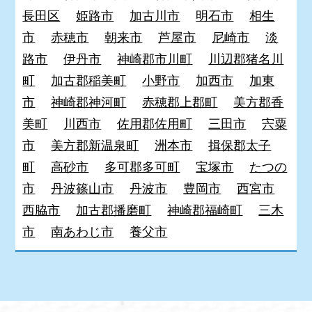
長田区
姫路市
加古川市
明石市
相生
市
赤穂市
朝来市
芦屋市
尼崎市
淡
路市
伊丹市
神崎郡市川町
川辺郡猪名川
町
加古郡稲美町
小野市
加西市
加東
市
神崎郡神河町
赤穂郡上郡町
美方郡香
美町
川西市
佐用郡佐用町
三田市
宍粟
市
美方郡新温泉町
洲本市
揖保郡太子
町
高砂市
多可郡多可町
宝塚市
たつの
市
丹波篠山市
丹波市
豊岡市
西宮市
西脇市
加古郡播磨町
神崎郡福崎町
三木
市
南あわじ市
養父市