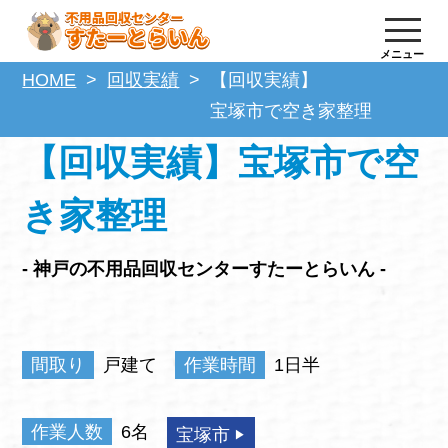
メニュー
HOME
回収実績
【回収実績】
宝塚市で空き家整理
【回収実績】宝塚市で空
き家整理
- 神戸の不用品回収センターすたーとらいん -
間取り
戸建て
作業時間
1日半
作業人数
6名
宝塚市