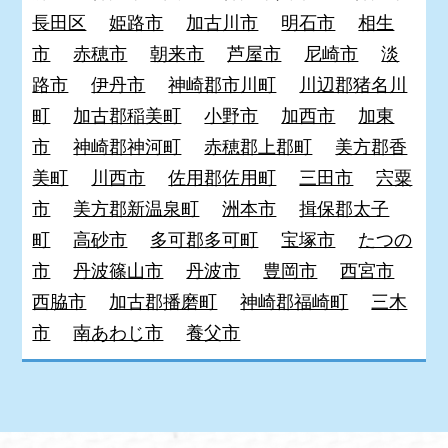
長田区
姫路市
加古川市
明石市
相生
市
赤穂市
朝来市
芦屋市
尼崎市
淡
路市
伊丹市
神崎郡市川町
川辺郡猪名川
町
加古郡稲美町
小野市
加西市
加東
市
神崎郡神河町
赤穂郡上郡町
美方郡香
美町
川西市
佐用郡佐用町
三田市
宍粟
市
美方郡新温泉町
洲本市
揖保郡太子
町
高砂市
多可郡多可町
宝塚市
たつの
市
丹波篠山市
丹波市
豊岡市
西宮市
西脇市
加古郡播磨町
神崎郡福崎町
三木
市
南あわじ市
養父市