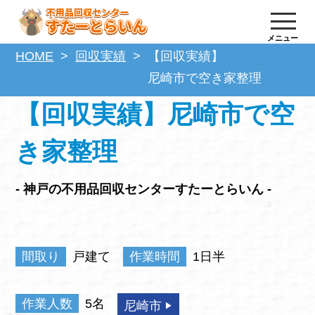
メニュー
HOME
回収実績
【回収実績】
尼崎市で空き家整理
【回収実績】尼崎市で空
き家整理
- 神戸の不用品回収センターすたーとらいん -
間取り
戸建て
作業時間
1日半
作業人数
5名
尼崎市