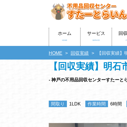
ホーム
サービス
回
HOME
SERVICE
I
HOME
回収実績
【回収実績】
【回収実績】明石
- 神戸の不用品回収センターすたーとら
間取り
1LDK
作業時間
6時間