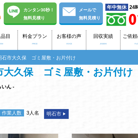
年中無休
24
カンタン30秒！
メール
で
無料見積り
無料見積り
収品目
料金プラン
お客様の声
回収実績
ご依頼
TEM
PRICE
VOICE
JISSEKI
FL
明石市大久保 ゴミ屋敷・お片付け
市大久保 ゴミ屋敷・お片付け
いん -
作業人数
3人名
明石市