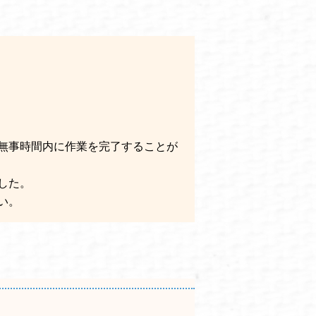
無事時間内に作業を完了することが
した。
い。