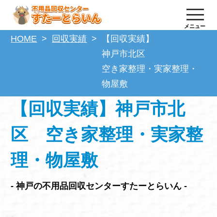
メニュー
HOME
回収実績
【回収実績】
神戸市北区
空き家整理・実家整理・
物屋敷
【回収実績】神戸市北
区 空き家整理・実家整
理・物屋敷
- 神戸の不用品回収センターすたーとらいん -