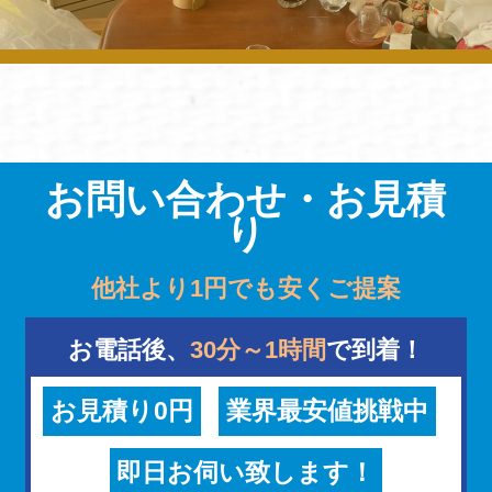
お問い合わせ・お見積
り
他社より1円でも安くご提案
お電話後、
30分～1時間
で到着！
お見積り0円
業界最安値挑戦中
即日お伺い致します！