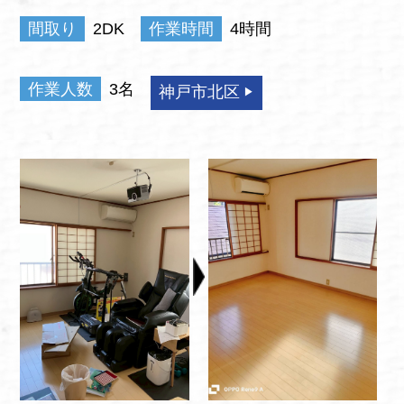
間取り
2DK
作業時間
4時間
作業人数
3名
神戸市北区