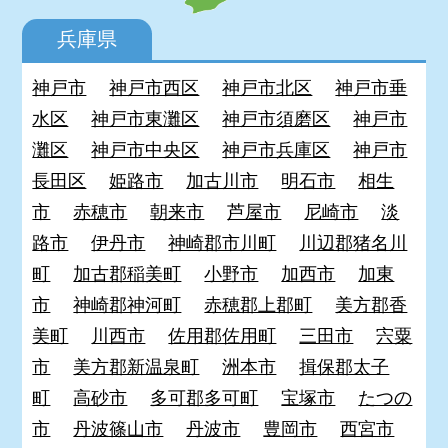
兵庫県
神戸市
神戸市西区
神戸市北区
神戸市垂
水区
神戸市東灘区
神戸市須磨区
神戸市
灘区
神戸市中央区
神戸市兵庫区
神戸市
長田区
姫路市
加古川市
明石市
相生
市
赤穂市
朝来市
芦屋市
尼崎市
淡
路市
伊丹市
神崎郡市川町
川辺郡猪名川
町
加古郡稲美町
小野市
加西市
加東
市
神崎郡神河町
赤穂郡上郡町
美方郡香
美町
川西市
佐用郡佐用町
三田市
宍粟
市
美方郡新温泉町
洲本市
揖保郡太子
町
高砂市
多可郡多可町
宝塚市
たつの
市
丹波篠山市
丹波市
豊岡市
西宮市