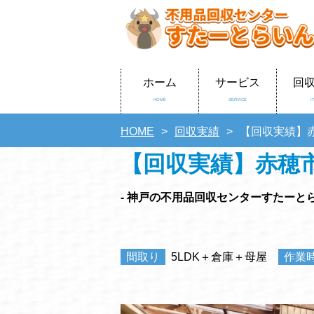
ホーム
サービス
回
HOME
SERVICE
I
HOME
回収実績
【回収実績】
【回収実績】赤穂
- 神戸の不用品回収センターすたーとら
間取り
5LDK＋倉庫＋母屋
作業