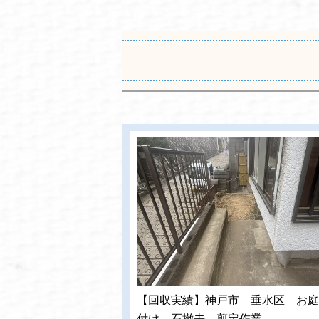
【回収実績】神戸市 垂水区 お庭
付け 石撤去 剪定作業