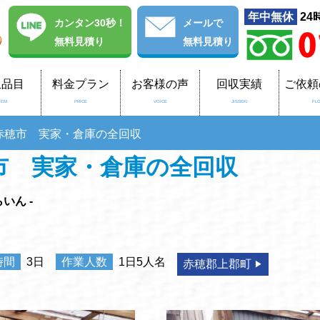
年中無休
24
カンタン30秒！
メール
で
無料見積り
無料見積り
収品目
料金プラン
お客様の声
回収実績
ご依頼
TEM
PRICE
VOICE
JISSEKI
FL
赤穂市 実家・倉庫の全回収
市 実家・倉庫の全回収
いん -
時間
3日
作業人数
1日5人名
赤穂郡上郡町