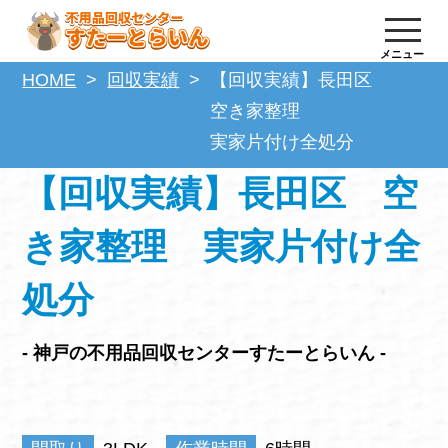
メニュー
HOME
回収実績
【回収実績】長田区
空き家整理
実家片付け全処分
【回収実績】長田区 空
き家整理 実家片付け全
処分
- 神戸の不用品回収センターすたーとらいん -