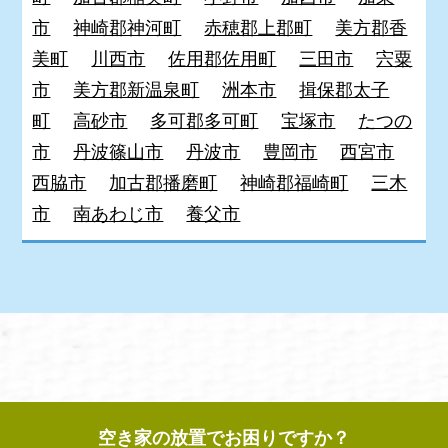
市
神崎郡神河町
赤穂郡上郡町
美方郡香
美町
川西市
佐用郡佐用町
三田市
宍粟
市
美方郡新温泉町
洲本市
揖保郡太子
町
高砂市
多可郡多可町
宝塚市
たつの
市
丹波篠山市
丹波市
豊岡市
西宮市
西脇市
加古郡播磨町
神崎郡福崎町
三木
市
南あわじ市
養父市
空き家の放置でお困りですか？