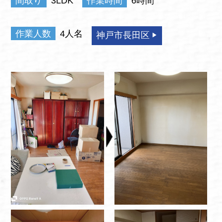
間取り
3LDK
作業時間
6時間
作業人数
4人名
神戸市長田区