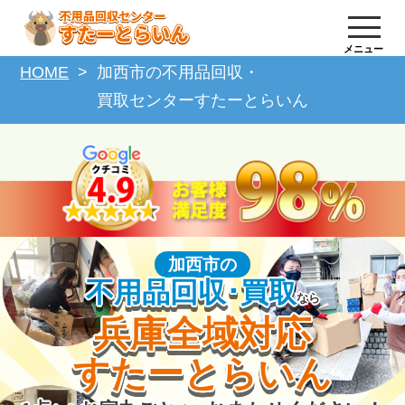
メニュー
HOME
加西市の不用品回収・
買取センターすたーとらいん
加西市の
不用品回収･買取
なら
兵庫全域対応
すたーとらいん