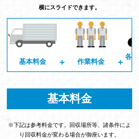
横にスライドできます。
各不
＋
＋
基本料金
作業料金
基本料金
※下記は参考料金です。回収場所等、諸条件によ
り回収料金が変わる場合が御座います。