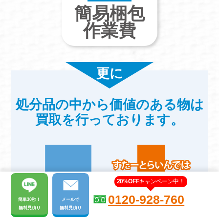
簡易梱包
作業費
更に
処分品の中から価値のある物は
買取を行っております。
20%OFF
キャンペーン中！
0120-928-760
簡単30秒！
メール
で
無料見積り
無料見積り