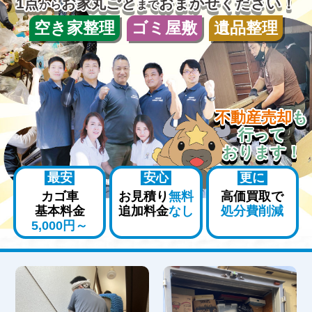
1点
お家丸ごと
おまかせください！
から
まで
空き家整理
ゴミ屋敷
遺品整理
不動産売却
も
行って
おります！
最安
安心
更に
カゴ車
お見積り
無料
高価買取で
基本料金
追加料金
なし
処分費削減
5,000円～