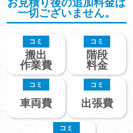
お見積り後の追加料金は
一切ございません。
コミ
コミ
搬出
階段
作業費
料金
コミ
コミ
車両費
出張費
コミ