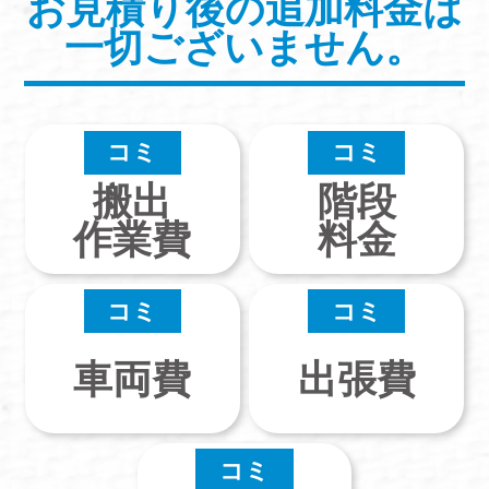
お見積り後の追加料金は
一切ございません。
コミ
コミ
搬出
階段
作業費
料金
コミ
コミ
車両費
出張費
コミ