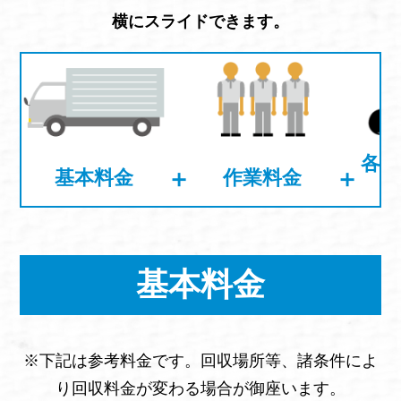
横にスライドできます。
各不
＋
＋
基本料金
作業料金
基本料金
※下記は参考料金です。回収場所等、諸条件によ
り回収料金が変わる場合が御座います。