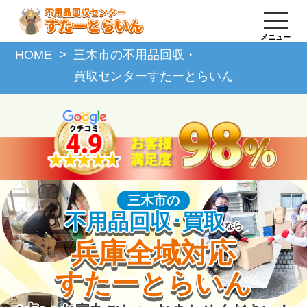
メニュー
HOME
三木市の不用品回収・
買取センターすたーとらいん
三木市の
不用品回収･買取
なら
兵庫全域対応
すたーとらいん