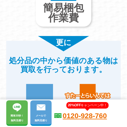
簡易梱包
作業費
更に
処分品の中から価値のある物は
買取を行っております。
20%OFF
キャンペーン中！
0120-928-760
簡単30秒！
メール
で
無料見積り
無料見積り