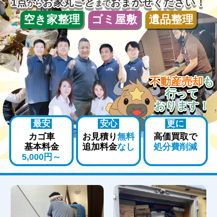
1点
お家丸ごと
おまかせください！
から
まで
空き家整理
ゴミ屋敷
遺品整理
不動産売却
も
行って
おります！
最安
安心
更に
カゴ車
お見積り
無料
高価買取で
基本料金
追加料金
なし
処分費削減
5,000円～