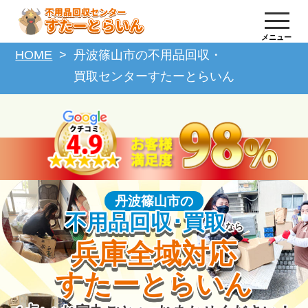
メニュー
HOME
丹波篠山市の不用品回収・
買取センターすたーとらいん
丹波篠山市の
不用品回収･買取
なら
兵庫全域対応
すたーとらいん