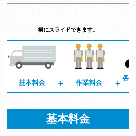
横にスライドできます。
各不
＋
＋
基本料金
作業料金
基本料金