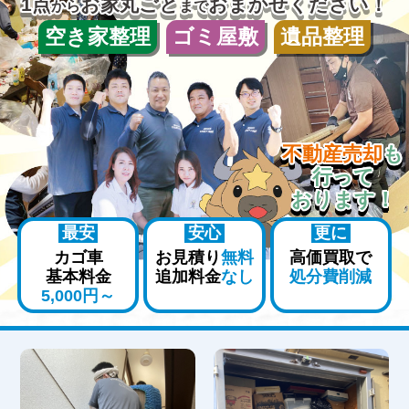
1点
お家丸ごと
おまかせください！
から
まで
空き家整理
ゴミ屋敷
遺品整理
不動産売却
も
行って
おります！
最安
安心
更に
カゴ車
お見積り
無料
高価買取で
基本料金
追加料金
なし
処分費削減
5,000円～