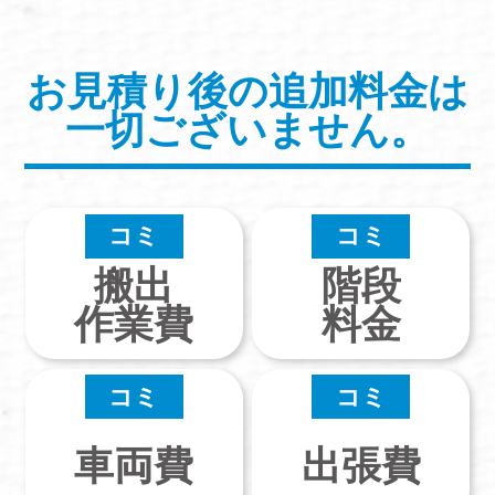
お見積り後の追加料金は
一切ございません。
コミ
コミ
搬出
階段
作業費
料金
コミ
コミ
車両費
出張費