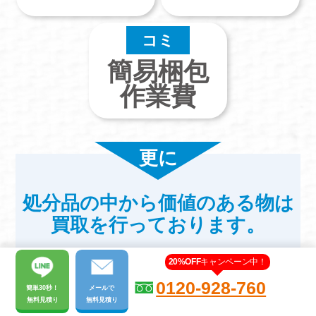
コミ
簡易梱包
作業費
更に
処分品の中から価値のある物は
買取を行っております。
20%OFF
キャンペーン中！
0120-928-760
簡単30秒！
メール
で
無料見積り
無料見積り