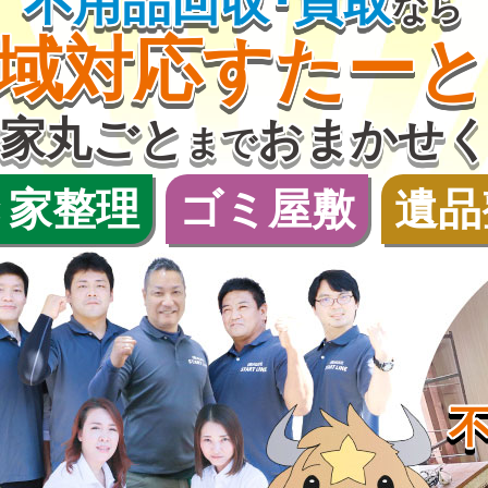
不用品回収･買取
なら
域対応
すたー
家丸ごと
おまかせ
まで
き家整理
ゴミ屋敷
遺品