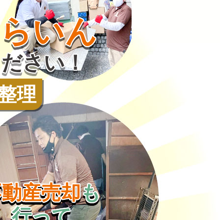
とらいん
ください！
整理
不動産売却
も
行って