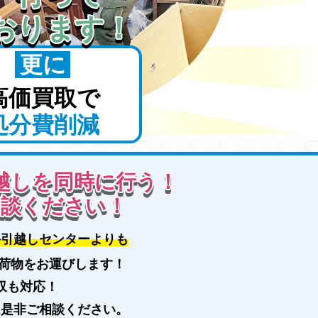
おります！
更に
高価買取で
処分費削減
越しを同時に行う！
相談ください！
手引越しセンターよりも
荷物をお運びします！
収も対応！
は是非ご相談ください。