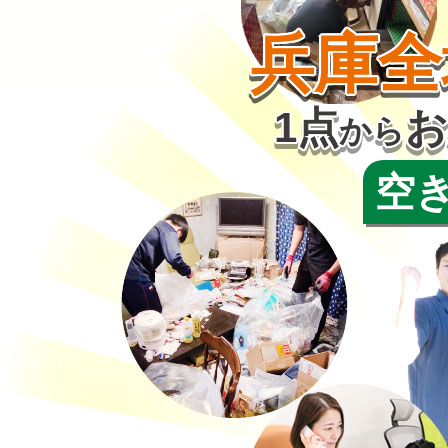
兵庫全
1点
お
から
空