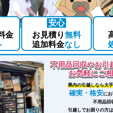
安心
料金
お見積り
無料
～
追加料金
なし
不用品回収やお引
お気軽にご
県内の引越しなら大
確実・格安
にお
不用品回
引越しでお困りの方