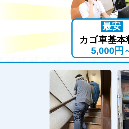
最安
カゴ車
基本
5,000円