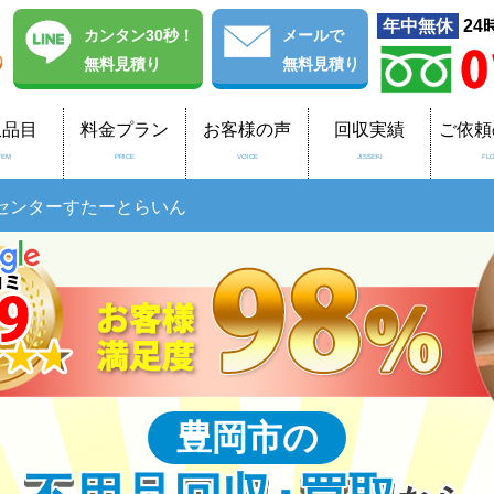
年中無休
24
カンタン30秒！
メール
で
無料見積り
無料見積り
収品目
料金プラン
お客様の声
回収実績
ご依頼
TEM
PRICE
VOICE
JISSEKI
FL
センターすたーとらいん
豊岡市の