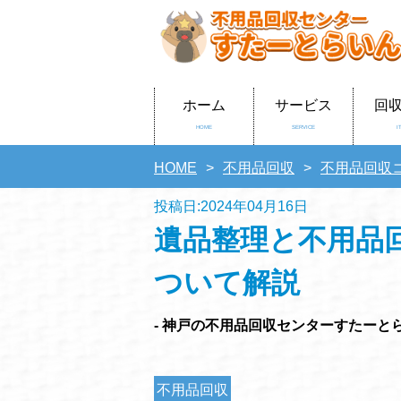
ホーム
サービス
回
HOME
SERVICE
I
HOME
不用品回収
不用品回収
投稿日:2024年04月16日
遺品整理と不用品
ついて解説
- 神戸の不用品回収センターすたーとら
不用品回収