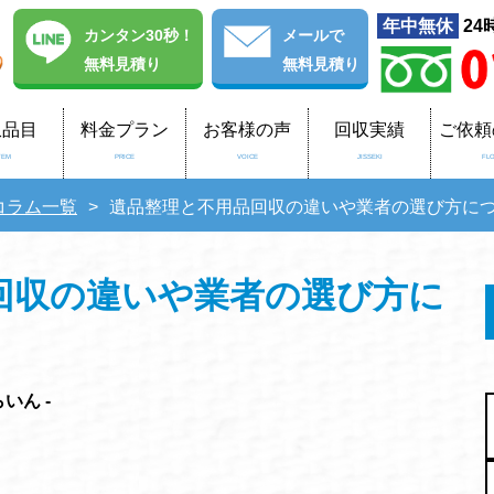
年中無休
24
カンタン30秒！
メール
で
無料見積り
無料見積り
収品目
料金プラン
お客様の声
回収実績
ご依頼
TEM
PRICE
VOICE
JISSEKI
FL
コラム一覧
遺品整理と不用品回収の違いや業者の選び方に
回収の違いや業者の選び方に
いん -