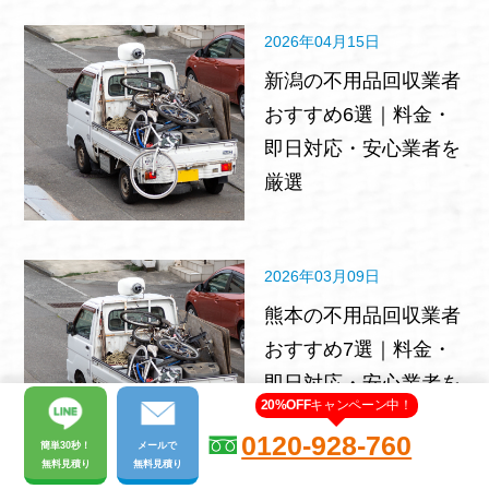
2026年04月15日
新潟の不用品回収業者
おすすめ6選｜料金・
即日対応・安心業者を
厳選
2026年03月09日
熊本の不用品回収業者
おすすめ7選｜料金・
即日対応・安心業者を
20%OFF
キャンペーン中！
厳選
0120-928-760
簡単30秒！
メール
で
無料見積り
無料見積り