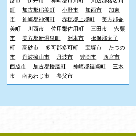
路市
伊丹市
神崎郡市川町
川辺郡猪名川
町
加古郡稲美町
小野市
加西市
加東
市
神崎郡神河町
赤穂郡上郡町
美方郡香
美町
川西市
佐用郡佐用町
三田市
宍粟
市
美方郡新温泉町
洲本市
揖保郡太子
町
高砂市
多可郡多可町
宝塚市
たつの
市
丹波篠山市
丹波市
豊岡市
西宮市
西脇市
加古郡播磨町
神崎郡福崎町
三木
市
南あわじ市
養父市