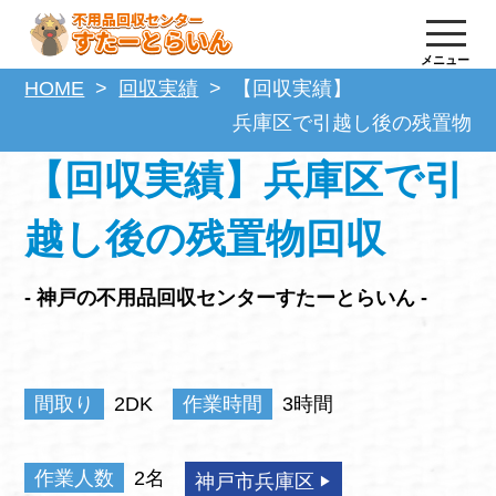
メニュー
HOME
回収実績
【回収実績】
兵庫区で引越し後の残置物回
【回収実績】兵庫区で引
越し後の残置物回収
- 神戸の不用品回収センターすたーとらいん -
間取り
2DK
作業時間
3時間
作業人数
2名
神戸市兵庫区