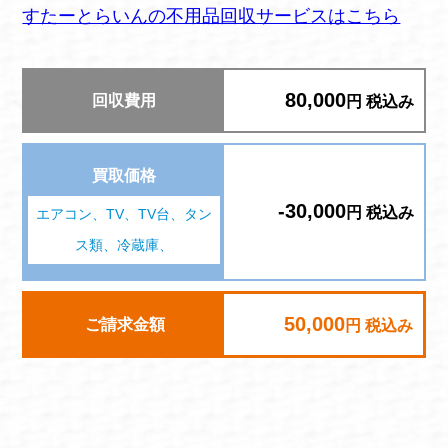
すたーとらいんの不用品回収サービスはこちら
80,000
回収費用
円 税込み
買取価格
-30,000
円 税込み
エアコン、TV、TV台、タン
ス類、冷蔵庫、
50,000
ご請求金額
円 税込み