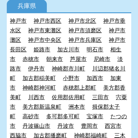
兵庫県
神戸市
神戸市西区
神戸市北区
神戸市垂
水区
神戸市東灘区
神戸市須磨区
神戸市
灘区
神戸市中央区
神戸市兵庫区
神戸市
長田区
姫路市
加古川市
明石市
相生
市
赤穂市
朝来市
芦屋市
尼崎市
淡
路市
伊丹市
神崎郡市川町
川辺郡猪名川
町
加古郡稲美町
小野市
加西市
加東
市
神崎郡神河町
赤穂郡上郡町
美方郡香
美町
川西市
佐用郡佐用町
三田市
宍粟
市
美方郡新温泉町
洲本市
揖保郡太子
町
高砂市
多可郡多可町
宝塚市
たつの
市
丹波篠山市
丹波市
豊岡市
西宮市
西脇市
加古郡播磨町
神崎郡福崎町
三木