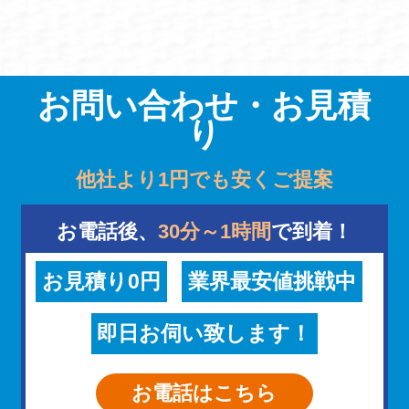
お問い合わせ・お見積
り
他社より1円でも安くご提案
お電話後、
30分～1時間
で到着！
お見積り0円
業界最安値挑戦中
即日お伺い致します！
お電話はこちら