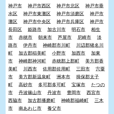
神戸市
神戸市西区
神戸市北区
神戸市垂
水区
神戸市東灘区
神戸市須磨区
神戸市
灘区
神戸市中央区
神戸市兵庫区
神戸市
長田区
姫路市
加古川市
明石市
相生
市
赤穂市
朝来市
芦屋市
尼崎市
淡
路市
伊丹市
神崎郡市川町
川辺郡猪名川
町
加古郡稲美町
小野市
加西市
加東
市
神崎郡神河町
赤穂郡上郡町
美方郡香
美町
川西市
佐用郡佐用町
三田市
宍粟
市
美方郡新温泉町
洲本市
揖保郡太子
町
高砂市
多可郡多可町
宝塚市
たつの
市
丹波篠山市
丹波市
豊岡市
西宮市
西脇市
加古郡播磨町
神崎郡福崎町
三木
市
南あわじ市
養父市