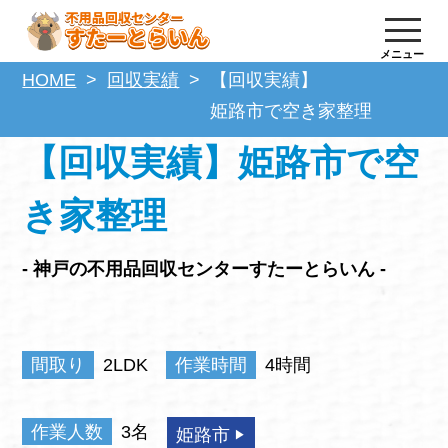
メニュー
HOME
回収実績
【回収実績】
姫路市で空き家整理
【回収実績】姫路市で空
き家整理
- 神戸の不用品回収センターすたーとらいん -
間取り
2LDK
作業時間
4時間
作業人数
3名
姫路市