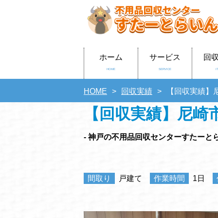
ホーム
サービス
回
HOME
SERVICE
I
HOME
回収実績
【回収実績】
【回収実績】尼崎
- 神戸の不用品回収センターすたーとら
間取り
戸建て
作業時間
1日