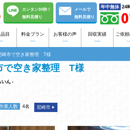
年中無休
24
カンタン30秒！
メール
で
無料見積り
無料見積り
収品目
料金プラン
お客様の声
回収実績
ご依頼
TEM
PRICE
VOICE
JISSEKI
FL
尼崎市で空き家整理 T様
市で空き家整理 T様
いん -
作業人数
4名
尼崎市