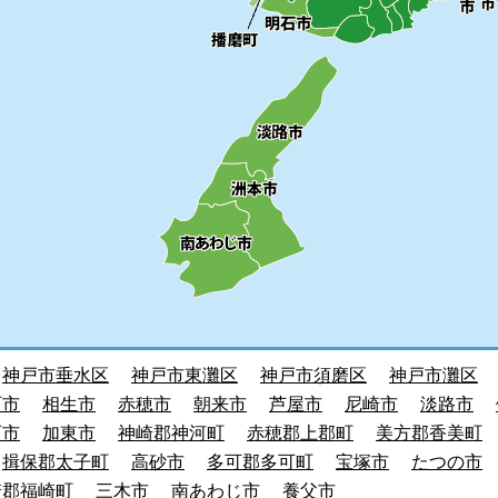
神戸市垂水区
神戸市東灘区
神戸市須磨区
神戸市灘区
石市
相生市
赤穂市
朝来市
芦屋市
尼崎市
淡路市
西市
加東市
神崎郡神河町
赤穂郡上郡町
美方郡香美町
揖保郡太子町
高砂市
多可郡多可町
宝塚市
たつの市
崎郡福崎町
三木市
南あわじ市
養父市