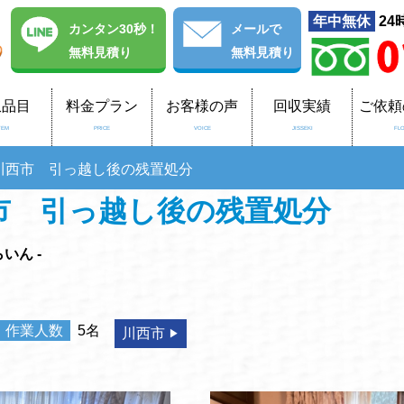
年中無休
24
カンタン30秒！
メール
で
無料見積り
無料見積り
収品目
料金プラン
お客様の声
回収実績
ご依頼
TEM
PRICE
VOICE
JISSEKI
FL
川西市 引っ越し後の残置処分
市 引っ越し後の残置処分
いん -
作業人数
5名
川西市