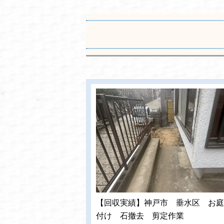
【回収実績】神戸市 垂水区 お庭
付け 石撤去 剪定作業