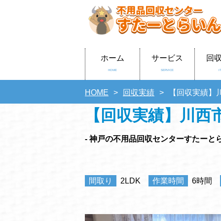
ホーム
サービス
回
HOME
SERVICE
I
HOME
回収実績
【回収実績】
【回収実績】川西
- 神戸の不用品回収センターすたーとら
間取り
2LDK
作業時間
6時間