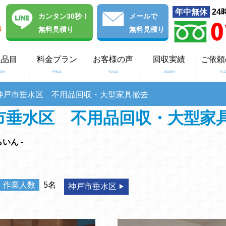
年中無休
24
カンタン30秒！
メール
で
無料見積り
無料見積り
収品目
料金プラン
お客様の声
回収実績
ご依頼
TEM
PRICE
VOICE
JISSEKI
FL
神戸市垂水区 不用品回収・大型家具撤去
市垂水区 不用品回収・大型家
いん -
作業人数
5名
神戸市垂水区