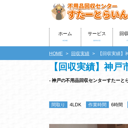
ホーム
サービス
回
HOME
SERVICE
I
HOME
回収実績
【回収実績】
【回収実績】神戸
- 神戸の不用品回収センターすたーとら
間取り
4LDK
作業時間
6時間