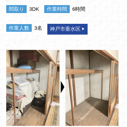
間取り
3DK
作業時間
6時間
作業人数
3名
神戸市垂水区