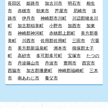
長田区
姫路市
加古川市
明石市
相生
市
赤穂市
朝来市
芦屋市
尼崎市
淡
路市
伊丹市
神崎郡市川町
川辺郡猪名川
町
加古郡稲美町
小野市
加西市
加東
市
神崎郡神河町
赤穂郡上郡町
美方郡香
美町
川西市
佐用郡佐用町
三田市
宍粟
市
美方郡新温泉町
洲本市
揖保郡太子
町
高砂市
多可郡多可町
宝塚市
たつの
市
丹波篠山市
丹波市
豊岡市
西宮市
西脇市
加古郡播磨町
神崎郡福崎町
三木
市
南あわじ市
養父市