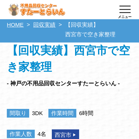
メニュー
HOME
回収実績
【回収実績】
西宮市で空き家整理
【回収実績】西宮市で空
き家整理
- 神戸の不用品回収センターすたーとらいん -
間取り
3DK
作業時間
6時間
作業人数
4名
西宮市