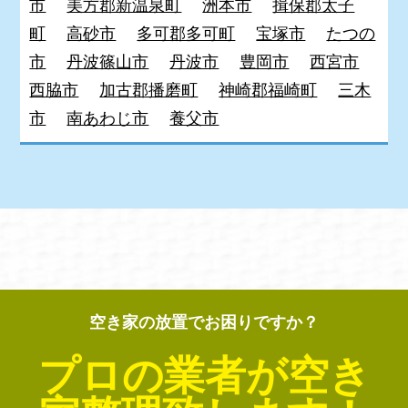
市
美方郡新温泉町
洲本市
揖保郡太子
町
高砂市
多可郡多可町
宝塚市
たつの
市
丹波篠山市
丹波市
豊岡市
西宮市
西脇市
加古郡播磨町
神崎郡福崎町
三木
市
南あわじ市
養父市
空き家の放置でお困りですか？
プロの業者が空き