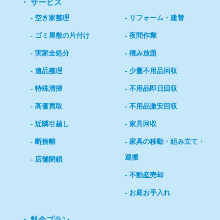
サービス
空き家整理
リフォーム・建替
ゴミ屋敷の片付け
夜間作業
実家全処分
積み放題
遺品整理
少量不用品回収
特殊清掃
不用品即日回収
高価買取
不用品激安回収
近隣引越し
家具回収
断捨離
家具の移動・組み立て・
運搬
店舗閉鎖
不動産売却
お庭お手入れ
料金プラン