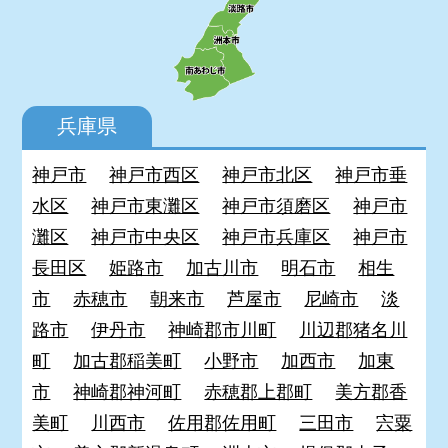
兵庫県
神戸市
神戸市西区
神戸市北区
神戸市垂
水区
神戸市東灘区
神戸市須磨区
神戸市
灘区
神戸市中央区
神戸市兵庫区
神戸市
長田区
姫路市
加古川市
明石市
相生
市
赤穂市
朝来市
芦屋市
尼崎市
淡
路市
伊丹市
神崎郡市川町
川辺郡猪名川
町
加古郡稲美町
小野市
加西市
加東
市
神崎郡神河町
赤穂郡上郡町
美方郡香
美町
川西市
佐用郡佐用町
三田市
宍粟