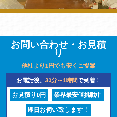
お問い合わせ・お見積
り
他社より1円でも安くご提案
お電話後、
30分～1時間
で到着！
お見積り0円
業界最安値挑戦中
即日お伺い致します！