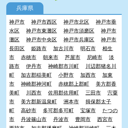
兵庫県
神戸市
神戸市西区
神戸市北区
神戸市垂
水区
神戸市東灘区
神戸市須磨区
神戸市
灘区
神戸市中央区
神戸市兵庫区
神戸市
長田区
姫路市
加古川市
明石市
相生
市
赤穂市
朝来市
芦屋市
尼崎市
淡
路市
伊丹市
神崎郡市川町
川辺郡猪名川
町
加古郡稲美町
小野市
加西市
加東
市
神崎郡神河町
赤穂郡上郡町
美方郡香
美町
川西市
佐用郡佐用町
三田市
宍粟
市
美方郡新温泉町
洲本市
揖保郡太子
町
高砂市
多可郡多可町
宝塚市
たつの
市
丹波篠山市
丹波市
豊岡市
西宮市