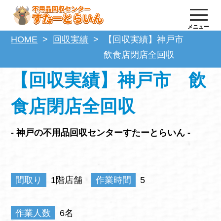
メニュー
HOME
回収実績
【回収実績】神戸市
飲食店閉店全回収
【回収実績】神戸市 飲
食店閉店全回収
- 神戸の不用品回収センターすたーとらいん -
間取り
1階店舗
作業時間
5
作業人数
6名