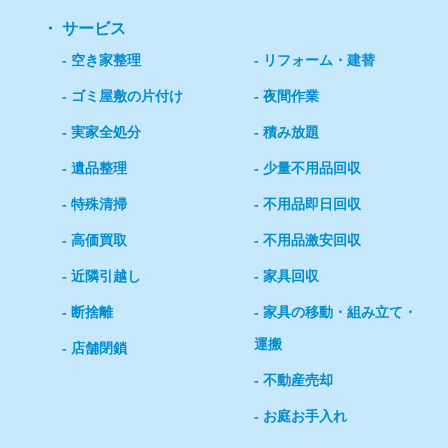
サービス
空き家整理
リフォーム・建替
ゴミ屋敷の片付け
夜間作業
実家全処分
積み放題
遺品整理
少量不用品回収
特殊清掃
不用品即日回収
高価買取
不用品激安回収
近隣引越し
家具回収
断捨離
家具の移動・組み立て・
運搬
店舗閉鎖
不動産売却
お庭お手入れ