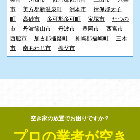
市
美方郡新温泉町
洲本市
揖保郡太子
町
高砂市
多可郡多可町
宝塚市
たつの
市
丹波篠山市
丹波市
豊岡市
西宮市
西脇市
加古郡播磨町
神崎郡福崎町
三木
市
南あわじ市
養父市
空き家の放置でお困りですか？
プロの業者が空き