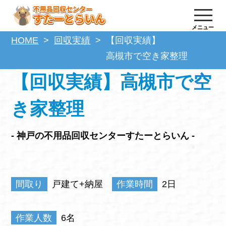
メニュー
HOME
回収実績
【回収実績】
高槻市で空き家整理
【回収実績】高槻市で空
き家整理
- 神戸の不用品回収センターすたーとらいん -
間取り
戸建て+納屋
作業時間
2日
作業人数
6名