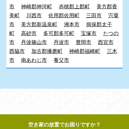
市
神崎郡神河町
赤穂郡上郡町
美方郡香
美町
川西市
佐用郡佐用町
三田市
宍粟
市
美方郡新温泉町
洲本市
揖保郡太子
町
高砂市
多可郡多可町
宝塚市
たつの
市
丹波篠山市
丹波市
豊岡市
西宮市
西脇市
加古郡播磨町
神崎郡福崎町
三木
市
南あわじ市
養父市
空き家の放置でお困りですか？