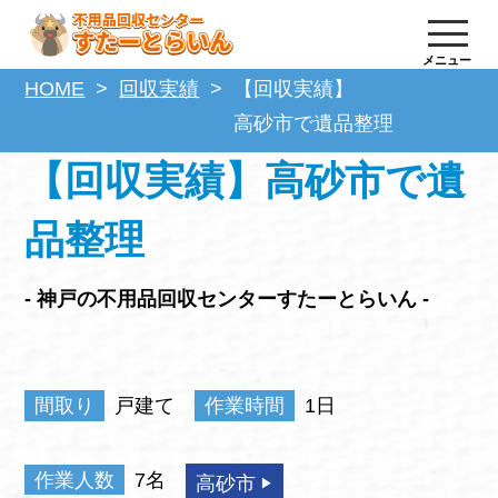
メニュー
HOME
回収実績
【回収実績】
高砂市で遺品整理
【回収実績】高砂市で遺
品整理
- 神戸の不用品回収センターすたーとらいん -
間取り
戸建て
作業時間
1日
作業人数
7名
高砂市