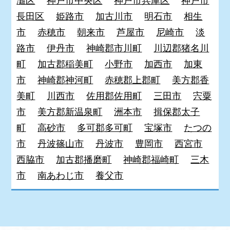
灘区
神戸市中央区
神戸市兵庫区
神戸市
長田区
姫路市
加古川市
明石市
相生
市
赤穂市
朝来市
芦屋市
尼崎市
淡
路市
伊丹市
神崎郡市川町
川辺郡猪名川
町
加古郡稲美町
小野市
加西市
加東
市
神崎郡神河町
赤穂郡上郡町
美方郡香
美町
川西市
佐用郡佐用町
三田市
宍粟
市
美方郡新温泉町
洲本市
揖保郡太子
町
高砂市
多可郡多可町
宝塚市
たつの
市
丹波篠山市
丹波市
豊岡市
西宮市
西脇市
加古郡播磨町
神崎郡福崎町
三木
市
南あわじ市
養父市