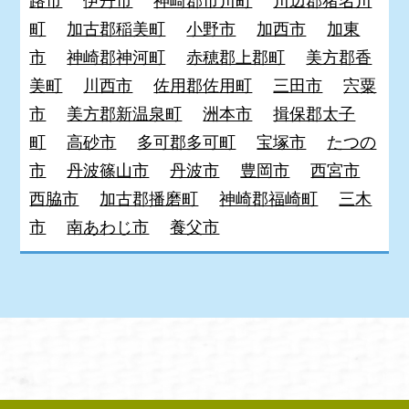
路市
伊丹市
神崎郡市川町
川辺郡猪名川
町
加古郡稲美町
小野市
加西市
加東
市
神崎郡神河町
赤穂郡上郡町
美方郡香
美町
川西市
佐用郡佐用町
三田市
宍粟
市
美方郡新温泉町
洲本市
揖保郡太子
町
高砂市
多可郡多可町
宝塚市
たつの
市
丹波篠山市
丹波市
豊岡市
西宮市
西脇市
加古郡播磨町
神崎郡福崎町
三木
市
南あわじ市
養父市