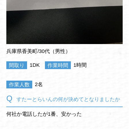
兵庫県香美町/30代（男性）
間取り
1DK
作業時間
1時間
作業人数
2名
すたーとらいんの何が決めてとなりましたか
何社か電話したが1番、安かった