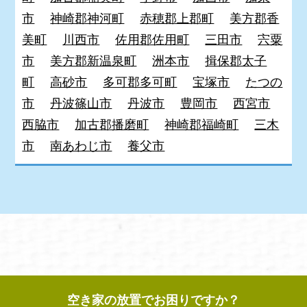
市
神崎郡神河町
赤穂郡上郡町
美方郡香
美町
川西市
佐用郡佐用町
三田市
宍粟
市
美方郡新温泉町
洲本市
揖保郡太子
町
高砂市
多可郡多可町
宝塚市
たつの
市
丹波篠山市
丹波市
豊岡市
西宮市
西脇市
加古郡播磨町
神崎郡福崎町
三木
市
南あわじ市
養父市
空き家の放置でお困りですか？