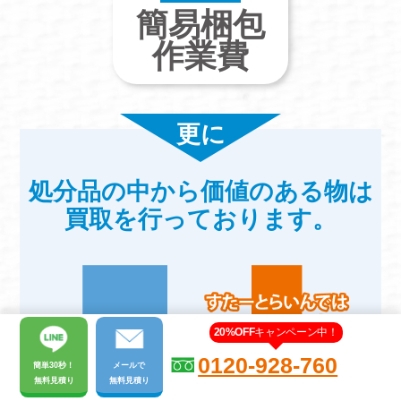
簡易梱包
作業費
更に
処分品の中から価値のある物は
買取を行っております。
20%OFF
キャンペーン中！
0120-928-760
簡単30秒！
メール
で
無料見積り
無料見積り