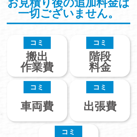
お見積り後の追加料金は
一切ございません。
コミ
コミ
搬出
階段
作業費
料金
コミ
コミ
車両費
出張費
コミ