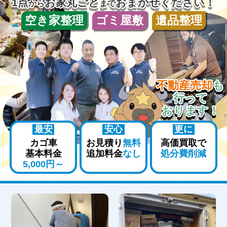
1点
お家丸ごと
おまかせください！
から
まで
空き家整理
ゴミ屋敷
遺品整理
不動産売却
も
行って
おります！
最安
安心
更に
カゴ車
お見積り
無料
高価買取で
基本料金
追加料金
なし
処分費削減
5,000円～