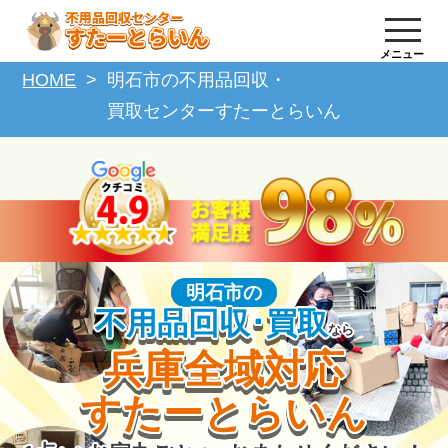
メニュー
HOME
明石市の不用品回収・
買取センターすたーとらいん
明石市の
不用品回収･買取
なら
兵庫全域対応
すたーとらいん