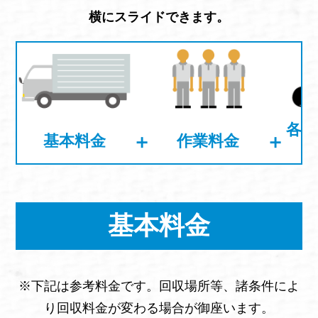
横にスライドできます。
各不
＋
＋
基本料金
作業料金
基本料金
※下記は参考料金です。回収場所等、諸条件によ
り回収料金が変わる場合が御座います。