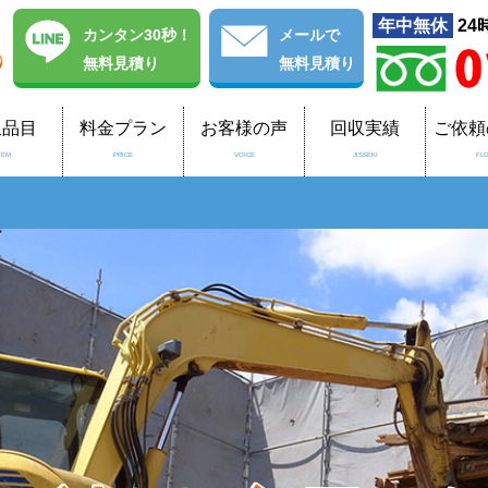
年中無休
24
カンタン30秒！
メール
で
無料見積り
無料見積り
収品目
料金プラン
お客様の声
回収実績
ご依頼
TEM
PRICE
VOICE
JISSEKI
FL