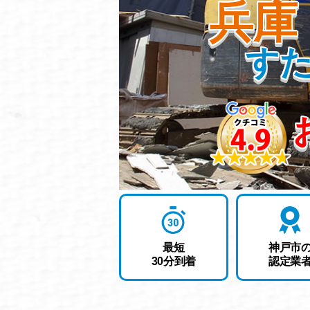
兵庫
す
最短
神戸市
30分
到着
認定業