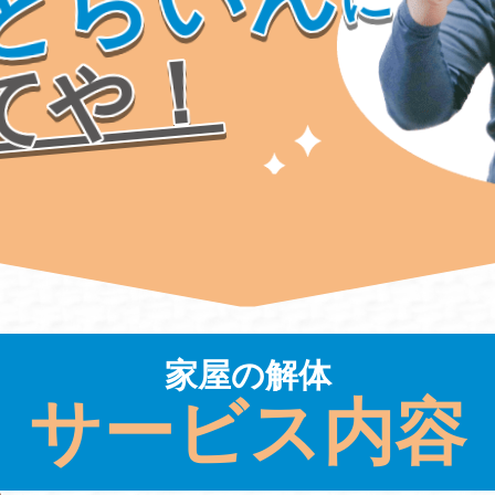
とらいん
てや！
家屋の解体
サービス内容