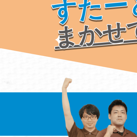
すたー
まかせ