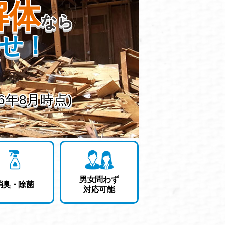
解体
なら
せ！
26年8月時点)
男女問わず
消臭・除菌
対応可能