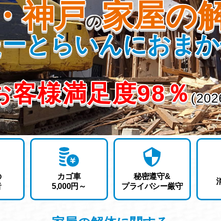
・神戸
家屋の
の
たーとらいんにおまか
お客様満足度98％
(20
の
カゴ車
秘密遵守
&
者
5,000円
～
プライバシー厳守