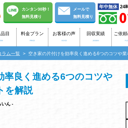
年中無休
24
カンタン30秒！
メール
で
無料見積り
無料見積り
収品目
料金プラン
お客様の声
回収実績
ご依頼
TEM
PRICE
VOICE
JISSEKI
FL
コラム一覧
空き家の片付けを効率良く進める6つのコツや業
効率良く進める6つのコツや
トを解説
いん -