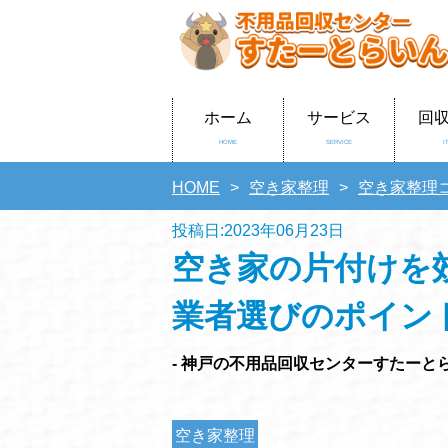
ホーム
サービス
回
HOME
SERVICE
I
HOME
空き家整理
空き家整理
投稿日:2023年06月23日
空き家の片付けを
業者選びのポイン
- 神戸の不用品回収センターすたーとら
空き家整理