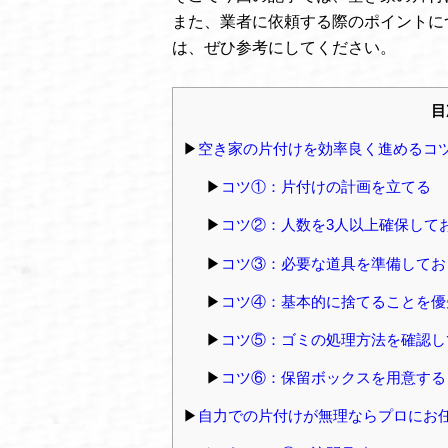
また、業者に依頼する際のポイントに
は、ぜひ参考にしてください。
目
空き家の片付けを効率良く進めるコツ
コツ①：片付けの計画を立てる
コツ②：人数を3人以上確保して
コツ③：必要な道具を準備してお
コツ④：基本的に捨てることを優
コツ⑤：ゴミの処理方法を確認し
コツ⑥：保留ボックスを用意する
自力での片付けが無理ならプロにお任