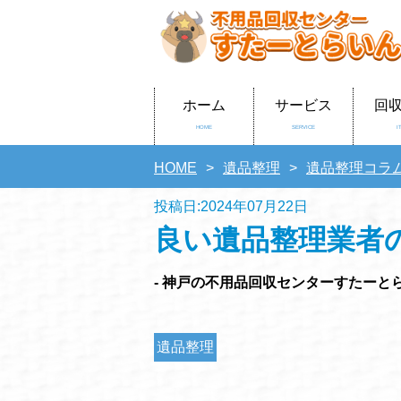
ホーム
サービス
回
HOME
SERVICE
I
HOME
遺品整理
遺品整理コラ
投稿日:2024年07月22日
良い遺品整理業者
- 神戸の不用品回収センターすたーとら
遺品整理