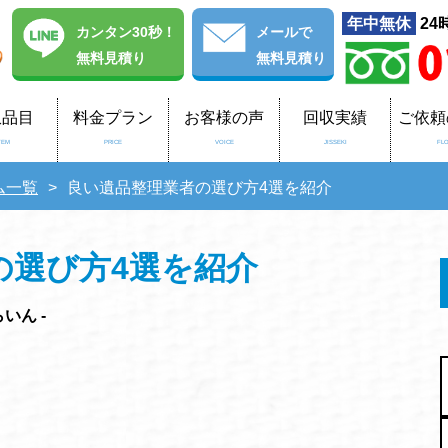
年中無休
24
カンタン30秒！
メール
で
無料見積り
無料見積り
収品目
料金プラン
お客様の声
回収実績
ご依頼
TEM
PRICE
VOICE
JISSEKI
FL
ム一覧
良い遺品整理業者の選び方4選を紹介
の選び方4選を紹介
いん -