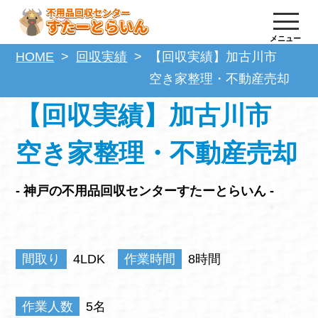
メニュー
HOME
回収実績
【回収実績】加古川市
空き家整理・不動産売却
【回収実績】加古川市
空き家整理・不動産売却
- 神戸の不用品回収センターすたーとらいん -
間取り
4LDK
作業時間
8時間
作業人数
5名