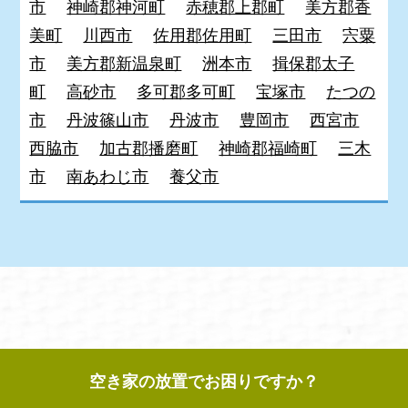
市
神崎郡神河町
赤穂郡上郡町
美方郡香
美町
川西市
佐用郡佐用町
三田市
宍粟
市
美方郡新温泉町
洲本市
揖保郡太子
町
高砂市
多可郡多可町
宝塚市
たつの
市
丹波篠山市
丹波市
豊岡市
西宮市
西脇市
加古郡播磨町
神崎郡福崎町
三木
市
南あわじ市
養父市
空き家の放置でお困りですか？