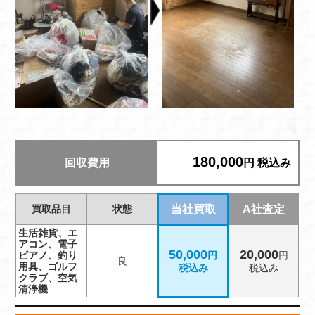
180,000
回収費用
円 税込み
買取品目
状態
当社買取
A社査定
生活雑貨、エ
アコン、電子
50,000
20,000
ピアノ、釣り
円
円
良
用具、ゴルフ
税込み
税込み
クラブ、空気
清浄機