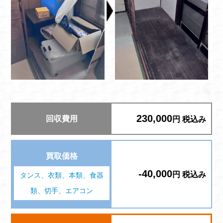
230,000
回収費用
円 税込み
買取価格
-40,000
円 税込み
タンス、衣類、本類、食器
類、切手、エアコン