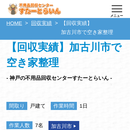
メニュー
HOME
回収実績
【回収実績】
加古川市で空き家整理
【回収実績】加古川市で
空き家整理
- 神戸の不用品回収センターすたーとらいん -
間取り
戸建て
作業時間
1日
作業人数
7名
加古川市