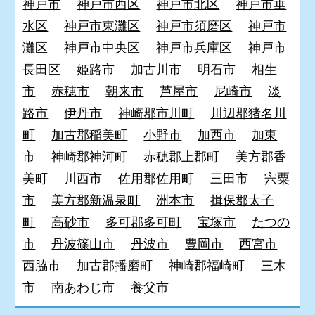
神戸市
神戸市西区
神戸市北区
神戸市垂
水区
神戸市東灘区
神戸市須磨区
神戸市
灘区
神戸市中央区
神戸市兵庫区
神戸市
長田区
姫路市
加古川市
明石市
相生
市
赤穂市
朝来市
芦屋市
尼崎市
淡
路市
伊丹市
神崎郡市川町
川辺郡猪名川
町
加古郡稲美町
小野市
加西市
加東
市
神崎郡神河町
赤穂郡上郡町
美方郡香
美町
川西市
佐用郡佐用町
三田市
宍粟
市
美方郡新温泉町
洲本市
揖保郡太子
町
高砂市
多可郡多可町
宝塚市
たつの
市
丹波篠山市
丹波市
豊岡市
西宮市
西脇市
加古郡播磨町
神崎郡福崎町
三木
市
南あわじ市
養父市