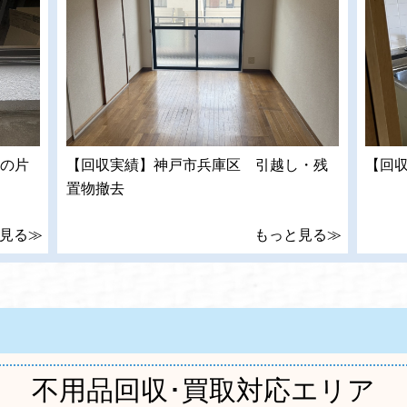
の片
【回収実績】神戸市兵庫区 引越し・残
【回
置物撤去
見る≫
もっと見る≫
不用品回収･買取対応エリア