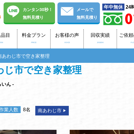
年中無休
24
カンタン30秒！
メール
で
無料見積り
無料見積り
収品目
料金プラン
お客様の声
回収実績
ご依頼
TEM
PRICE
VOICE
JISSEKI
FL
南あわじ市で空き家整理
わじ市で空き家整理
いん -
作業人数
8名
南あわじ市