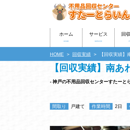
ホーム
サービス
回
HOME
SERVICE
I
HOME
回収実績
【回収実績】
【回収実績】南あ
- 神戸の不用品回収センターすたーとら
間取り
戸建て
作業時間
2日