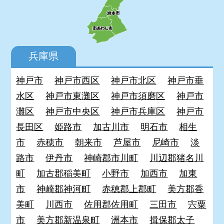
兵庫県
神戸市
神戸市西区
神戸市北区
神戸市垂
水区
神戸市東灘区
神戸市須磨区
神戸市
灘区
神戸市中央区
神戸市兵庫区
神戸市
長田区
姫路市
加古川市
明石市
相生
市
赤穂市
朝来市
芦屋市
尼崎市
淡
路市
伊丹市
神崎郡市川町
川辺郡猪名川
町
加古郡稲美町
小野市
加西市
加東
市
神崎郡神河町
赤穂郡上郡町
美方郡香
美町
川西市
佐用郡佐用町
三田市
宍粟
市
美方郡新温泉町
洲本市
揖保郡太子