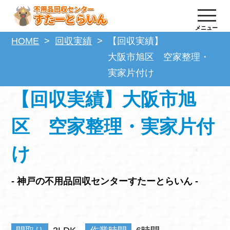
メニュー
HOME
回収実績
【回収実績】
大阪市旭区 空家整理・
実家片付け
【回収実績】大阪市旭
区 空家整理・実家片付
け
- 神戸の不用品回収センターすたーとらいん -