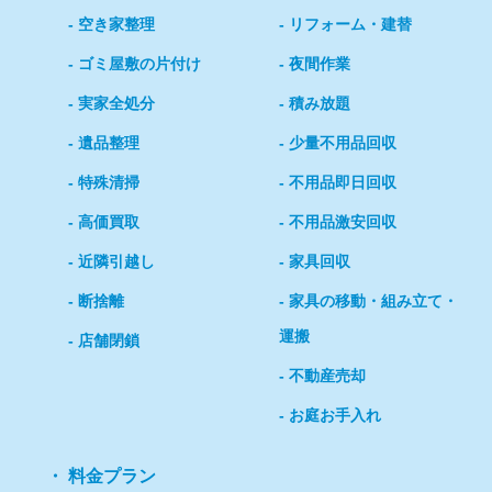
空き家整理
リフォーム・建替
ゴミ屋敷の片付け
夜間作業
実家全処分
積み放題
遺品整理
少量不用品回収
特殊清掃
不用品即日回収
高価買取
不用品激安回収
近隣引越し
家具回収
断捨離
家具の移動・組み立て・
運搬
店舗閉鎖
不動産売却
お庭お手入れ
料金プラン