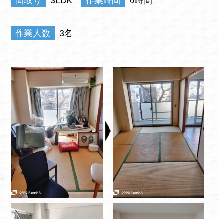
間取り
3LDK
作業時間
6時間
作業人数
3名