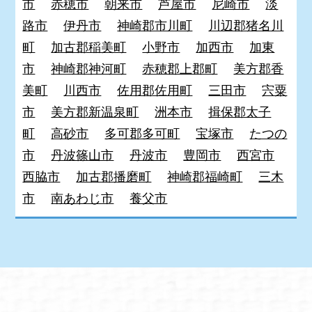
市
赤穂市
朝来市
芦屋市
尼崎市
淡
路市
伊丹市
神崎郡市川町
川辺郡猪名川
町
加古郡稲美町
小野市
加西市
加東
市
神崎郡神河町
赤穂郡上郡町
美方郡香
美町
川西市
佐用郡佐用町
三田市
宍粟
市
美方郡新温泉町
洲本市
揖保郡太子
町
高砂市
多可郡多可町
宝塚市
たつの
市
丹波篠山市
丹波市
豊岡市
西宮市
西脇市
加古郡播磨町
神崎郡福崎町
三木
市
南あわじ市
養父市