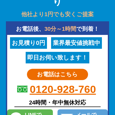
り
他社より1円でも安くご提案
お電話後、
30分～1時間
で到着！
お見積り0円
業界最安値挑戦中
即日お伺い致します！
お電話はこちら
0120-928-760
24時間・年中無休対応
LINE
で
メール
で