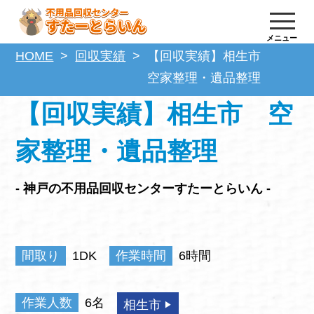
メニュー
HOME
回収実績
【回収実績】相生市
空家整理・遺品整理
【回収実績】相生市 空
家整理・遺品整理
- 神戸の不用品回収センターすたーとらいん -
間取り
1DK
作業時間
6時間
作業人数
6名
相生市