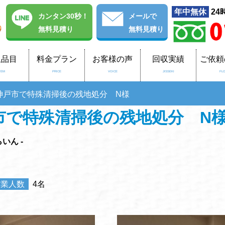
年中無休
24
カンタン30秒！
メール
で
無料見積り
無料見積り
収品目
料金プラン
お客様の声
回収実績
ご依頼
TEM
PRICE
VOICE
JISSEKI
FL
神戸市で特殊清掃後の残地処分 N様
市で特殊清掃後の残地処分 N
いん -
作業人数
4名