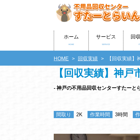
ホーム
サービス
回
HOME
SERVICE
I
HOME
回収実績
【回収実績】
【回収実績】神戸
- 神戸の不用品回収センターすたーとら
間取り
2K
作業時間
3時間