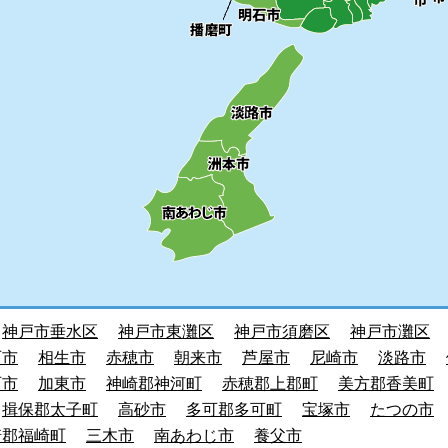
神戸市垂水区
神戸市東灘区
神戸市須磨区
神戸市灘区
石市
相生市
赤穂市
朝来市
芦屋市
尼崎市
淡路市
西市
加東市
神崎郡神河町
赤穂郡上郡町
美方郡香美町
揖保郡太子町
高砂市
多可郡多可町
宝塚市
たつの市
崎郡福崎町
三木市
南あわじ市
養父市