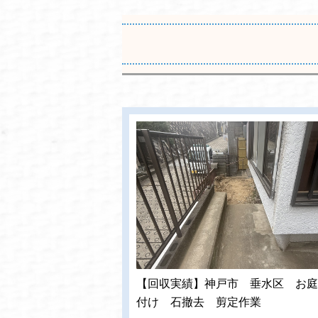
【回収実績】神戸市 垂水区 お庭
付け 石撤去 剪定作業