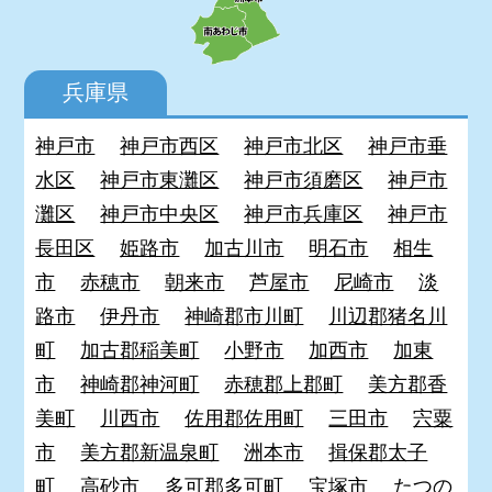
兵庫県
神戸市
神戸市西区
神戸市北区
神戸市垂
水区
神戸市東灘区
神戸市須磨区
神戸市
灘区
神戸市中央区
神戸市兵庫区
神戸市
長田区
姫路市
加古川市
明石市
相生
市
赤穂市
朝来市
芦屋市
尼崎市
淡
路市
伊丹市
神崎郡市川町
川辺郡猪名川
町
加古郡稲美町
小野市
加西市
加東
市
神崎郡神河町
赤穂郡上郡町
美方郡香
美町
川西市
佐用郡佐用町
三田市
宍粟
市
美方郡新温泉町
洲本市
揖保郡太子
町
高砂市
多可郡多可町
宝塚市
たつの