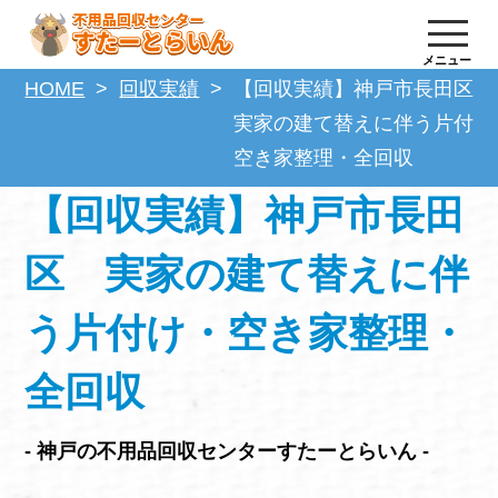
メニュー
HOME
回収実績
【回収実績】神戸市長田区
実家の建て替えに伴う片付け
空き家整理・全回収
【回収実績】神戸市長田
区 実家の建て替えに伴
う片付け・空き家整理・
全回収
- 神戸の不用品回収センターすたーとらいん -