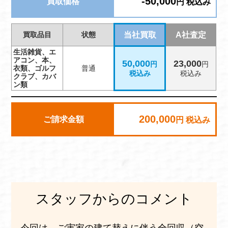
-50,000
買取価格
円 税込み
買取品目
状態
当社買取
A社査定
生活雑貨、エ
アコン、本、
50,000
23,000
円
円
衣類、ゴルフ
普通
税込み
税込み
クラブ、カバ
ン類
200,000
ご請求金額
円 税込み
スタッフからのコメント