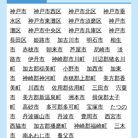
神戸市
神戸市西区
神戸市北区
神戸市垂
水区
神戸市東灘区
神戸市須磨区
神戸市
灘区
神戸市中央区
神戸市兵庫区
神戸市
長田区
姫路市
加古川市
明石市
相生
市
赤穂市
朝来市
芦屋市
尼崎市
淡
路市
伊丹市
神崎郡市川町
川辺郡猪名川
町
加古郡稲美町
小野市
加西市
加東
市
神崎郡神河町
赤穂郡上郡町
美方郡香
美町
川西市
佐用郡佐用町
三田市
宍粟
市
美方郡新温泉町
洲本市
揖保郡太子
町
高砂市
多可郡多可町
宝塚市
たつの
市
丹波篠山市
丹波市
豊岡市
西宮市
西脇市
加古郡播磨町
神崎郡福崎町
三木
市
南あわじ市
養父市