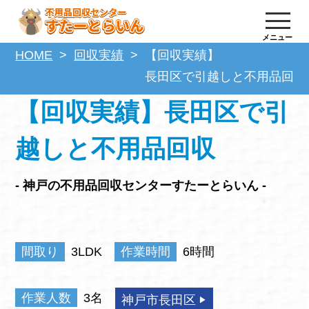
メニュー
HOME
回収実績
【回収実績】
長田区で引越しと不用品回収
【回収実績】長田区で引
越しと不用品回収
- 神戸の不用品回収センターすたーとらいん -
間取り
3LDK
作業時間
6時間
作業人数
3名
神戸市長田区