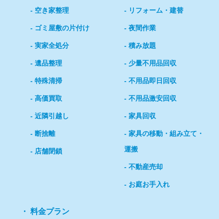
空き家整理
リフォーム・建替
ゴミ屋敷の片付け
夜間作業
実家全処分
積み放題
遺品整理
少量不用品回収
特殊清掃
不用品即日回収
高価買取
不用品激安回収
近隣引越し
家具回収
断捨離
家具の移動・組み立て・
運搬
店舗閉鎖
不動産売却
お庭お手入れ
料金プラン