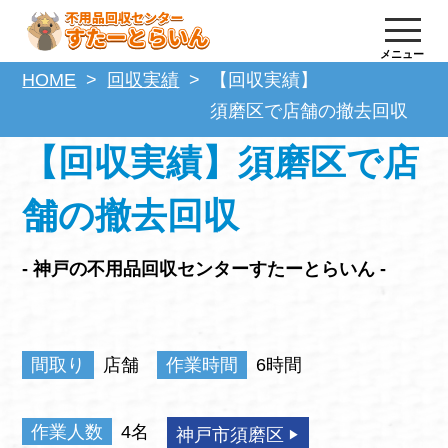
メニュー
HOME
回収実績
【回収実績】
須磨区で店舗の撤去回収
【回収実績】須磨区で店
舗の撤去回収
- 神戸の不用品回収センターすたーとらいん -
間取り
店舗
作業時間
6時間
作業人数
4名
神戸市須磨区