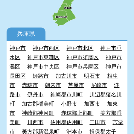
兵庫県
神戸市
神戸市西区
神戸市北区
神戸市垂
水区
神戸市東灘区
神戸市須磨区
神戸市
灘区
神戸市中央区
神戸市兵庫区
神戸市
長田区
姫路市
加古川市
明石市
相生
市
赤穂市
朝来市
芦屋市
尼崎市
淡
路市
伊丹市
神崎郡市川町
川辺郡猪名川
町
加古郡稲美町
小野市
加西市
加東
市
神崎郡神河町
赤穂郡上郡町
美方郡香
美町
川西市
佐用郡佐用町
三田市
宍粟
市
美方郡新温泉町
洲本市
揖保郡太子