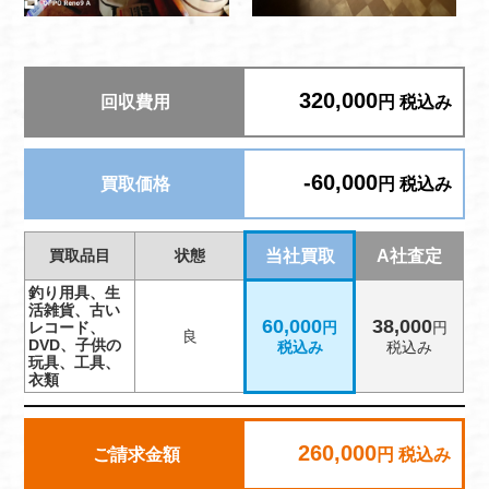
320,000
回収費用
円 税込み
-60,000
買取価格
円 税込み
買取品目
状態
当社買取
A社査定
釣り用具、生
活雑貨、古い
60,000
38,000
レコード、
円
円
良
DVD、子供の
税込み
税込み
玩具、工具、
衣類
260,000
ご請求金額
円 税込み