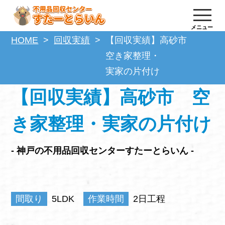
メニュー
HOME
回収実績
【回収実績】高砂市
空き家整理・
実家の片付け
【回収実績】高砂市 空
き家整理・実家の片付け
- 神戸の不用品回収センターすたーとらいん -
間取り
5LDK
作業時間
2日工程