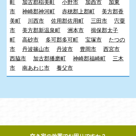
町
加古郡稲美町
小野市
加西市
加東
市
神崎郡神河町
赤穂郡上郡町
美方郡香
美町
川西市
佐用郡佐用町
三田市
宍粟
市
美方郡新温泉町
洲本市
揖保郡太子
町
高砂市
多可郡多可町
宝塚市
たつの
市
丹波篠山市
丹波市
豊岡市
西宮市
西脇市
加古郡播磨町
神崎郡福崎町
三木
市
南あわじ市
養父市