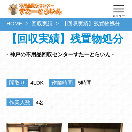
メニュー
HOME
回収実績
【回収実績】残置物処分
【回収実績】残置物処分
- 神戸の不用品回収センターすたーとらいん -
間取り
4LDK
作業時間
5時間
作業人数
4名