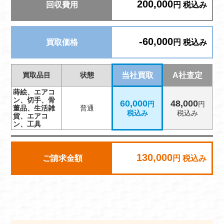
200,000
回収費用
円 税込み
-60,000
買取価格
円 税込み
買取品目
状態
当社買取
A社査定
蒔絵、エアコ
ン、切手、骨
60,000
48,000
円
円
董品、生活雑
普通
税込み
税込み
貨、エアコ
ン、工具
130,000
ご請求金額
円 税込み