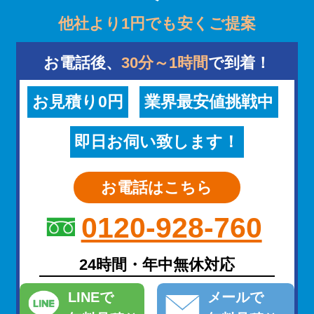
他社より1円でも安くご提案
お電話後、
30分～1時間
で到着！
お見積り0円
業界最安値挑戦中
即日お伺い致します！
お電話はこちら
0120-928-760
24時間・年中無休対応
LINE
で
メール
で