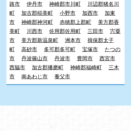
路市
伊丹市
神崎郡市川町
川辺郡猪名川
町
加古郡稲美町
小野市
加西市
加東
市
神崎郡神河町
赤穂郡上郡町
美方郡香
美町
川西市
佐用郡佐用町
三田市
宍粟
市
美方郡新温泉町
洲本市
揖保郡太子
町
高砂市
多可郡多可町
宝塚市
たつの
市
丹波篠山市
丹波市
豊岡市
西宮市
西脇市
加古郡播磨町
神崎郡福崎町
三木
市
南あわじ市
養父市