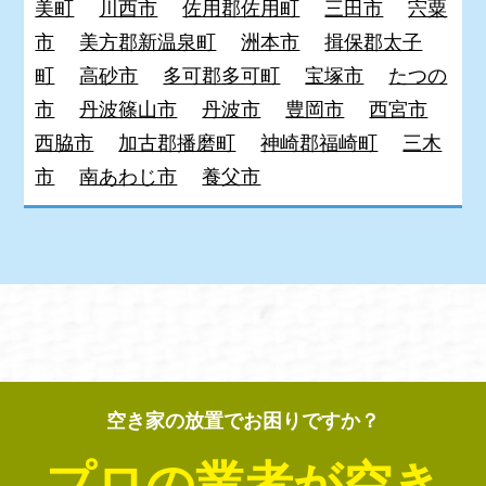
美町
川西市
佐用郡佐用町
三田市
宍粟
市
美方郡新温泉町
洲本市
揖保郡太子
町
高砂市
多可郡多可町
宝塚市
たつの
市
丹波篠山市
丹波市
豊岡市
西宮市
西脇市
加古郡播磨町
神崎郡福崎町
三木
市
南あわじ市
養父市
空き家の放置でお困りですか？
プロの業者が空き