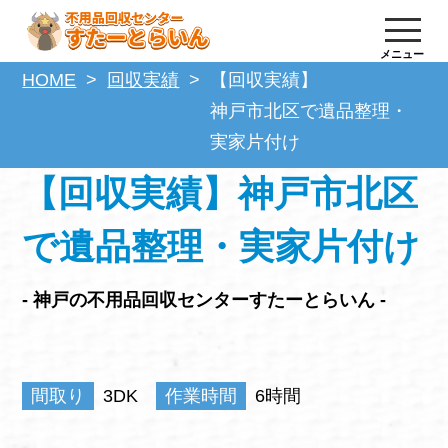
メニュー
HOME
回収実績
【回収実績】
神戸市北区で遺品整理・
実家片付け
【回収実績】神戸市北区
で遺品整理・実家片付け
- 神戸の不用品回収センターすたーとらいん -
間取り
3DK
作業時間
6時間