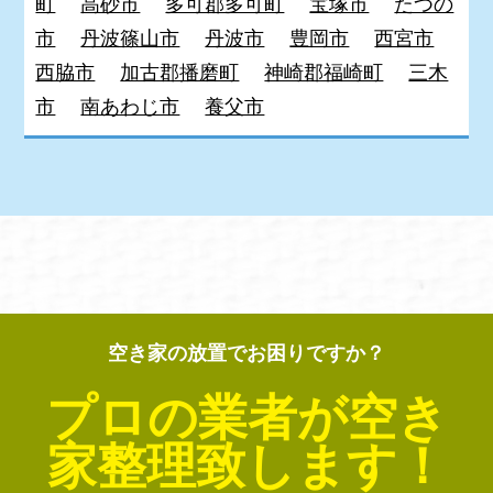
町
高砂市
多可郡多可町
宝塚市
たつの
市
丹波篠山市
丹波市
豊岡市
西宮市
西脇市
加古郡播磨町
神崎郡福崎町
三木
市
南あわじ市
養父市
空き家の放置でお困りですか？
プロの業者が空き
家整理致します！