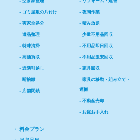
空き家整理
リフォーム・建替
ゴミ屋敷の片付け
夜間作業
実家全処分
積み放題
遺品整理
少量不用品回収
特殊清掃
不用品即日回収
高価買取
不用品激安回収
近隣引越し
家具回収
断捨離
家具の移動・組み立て・
運搬
店舗閉鎖
不動産売却
お庭お手入れ
料金プラン