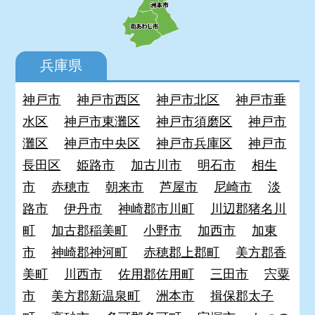
兵庫県
神戸市
神戸市西区
神戸市北区
神戸市垂
水区
神戸市東灘区
神戸市須磨区
神戸市
灘区
神戸市中央区
神戸市兵庫区
神戸市
長田区
姫路市
加古川市
明石市
相生
市
赤穂市
朝来市
芦屋市
尼崎市
淡
路市
伊丹市
神崎郡市川町
川辺郡猪名川
町
加古郡稲美町
小野市
加西市
加東
市
神崎郡神河町
赤穂郡上郡町
美方郡香
美町
川西市
佐用郡佐用町
三田市
宍粟
市
美方郡新温泉町
洲本市
揖保郡太子