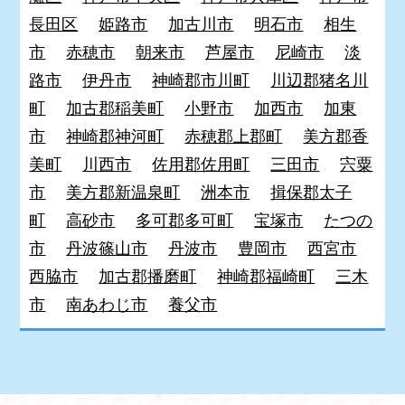
長田区
姫路市
加古川市
明石市
相生
市
赤穂市
朝来市
芦屋市
尼崎市
淡
路市
伊丹市
神崎郡市川町
川辺郡猪名川
町
加古郡稲美町
小野市
加西市
加東
市
神崎郡神河町
赤穂郡上郡町
美方郡香
美町
川西市
佐用郡佐用町
三田市
宍粟
市
美方郡新温泉町
洲本市
揖保郡太子
町
高砂市
多可郡多可町
宝塚市
たつの
市
丹波篠山市
丹波市
豊岡市
西宮市
西脇市
加古郡播磨町
神崎郡福崎町
三木
市
南あわじ市
養父市