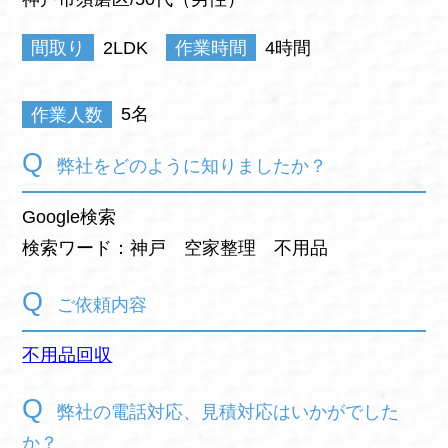
間取り
2LDK
作業時間
4時間
作業人数
5名
弊社をどのように知りましたか？
Google検索
検索ワード：神戸 空家整理 不用品
ご依頼内容
不用品回収
弊社の電話対応、見積対応はいかがでした
か？