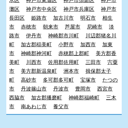
水区
神戸市東灘区
神戸市須磨区
神戸市
灘区
神戸市中央区
神戸市兵庫区
神戸市
長田区
姫路市
加古川市
明石市
相生
市
赤穂市
朝来市
芦屋市
尼崎市
淡
路市
伊丹市
神崎郡市川町
川辺郡猪名川
町
加古郡稲美町
小野市
加西市
加東
市
神崎郡神河町
赤穂郡上郡町
美方郡香
美町
川西市
佐用郡佐用町
三田市
宍粟
市
美方郡新温泉町
洲本市
揖保郡太子
町
高砂市
多可郡多可町
宝塚市
たつの
市
丹波篠山市
丹波市
豊岡市
西宮市
西脇市
加古郡播磨町
神崎郡福崎町
三木
市
南あわじ市
養父市