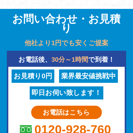
お問い合わせ・お見積
り
他社より1円でも安くご提案
お電話後、
30分～1時間
で到着！
お見積り0円
業界最安値挑戦中
即日お伺い致します！
お電話はこちら
0120-928-760