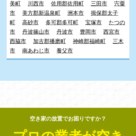
美町
川西市
佐用郡佐用町
三田市
宍粟
市
美方郡新温泉町
洲本市
揖保郡太子
町
高砂市
多可郡多可町
宝塚市
たつの
市
丹波篠山市
丹波市
豊岡市
西宮市
西脇市
加古郡播磨町
神崎郡福崎町
三木
市
南あわじ市
養父市
空き家の放置でお困りですか？