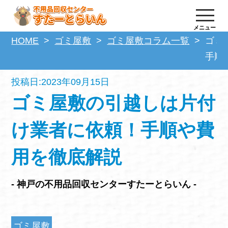
メニュー
HOME
ゴミ屋敷
ゴミ屋敷コラム一覧
ゴミ
手順
投稿日:2023年09月15日
ゴミ屋敷の引越しは片付
け業者に依頼！手順や費
用を徹底解説
- 神戸の不用品回収センターすたーとらいん -
ゴミ屋敷