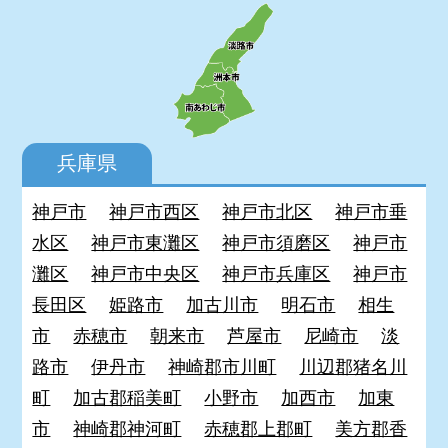
兵庫県
神戸市
神戸市西区
神戸市北区
神戸市垂
水区
神戸市東灘区
神戸市須磨区
神戸市
灘区
神戸市中央区
神戸市兵庫区
神戸市
長田区
姫路市
加古川市
明石市
相生
市
赤穂市
朝来市
芦屋市
尼崎市
淡
路市
伊丹市
神崎郡市川町
川辺郡猪名川
町
加古郡稲美町
小野市
加西市
加東
市
神崎郡神河町
赤穂郡上郡町
美方郡香