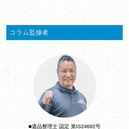
コラム監修者
■遺品整理士 認定 第IS24692号