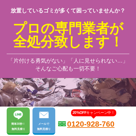
放置しているゴミが多くて困っていませんか？
プロの専門業者が
全処分致します！
「片付ける勇気がない」「人に見せられない…」
そんなご心配も一切不要！
20%OFF
キャンペーン中！
0120-928-760
簡単30秒！
メール
で
無料見積り
無料見積り